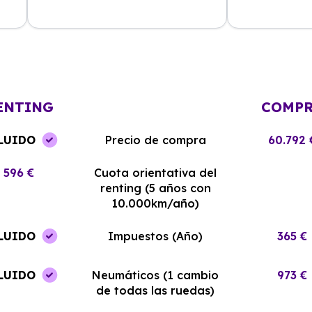
La experiencia con Alhambra
Contratar el re
Renting ha sido excelente. El coche
y el equipo me
llegó en perfectas condiciones y sin
¡Estoy muy sati
complicaciones.
elección!
ENTING
COMP
LUIDO
Precio de compra
60.792 
596 €
Cuota orientativa del
renting (5 años con
10.000km/año)
LUIDO
Impuestos (Año)
365 €
LUIDO
Neumáticos (1 cambio
973 €
de todas las ruedas)