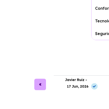
Confor
Tecnol
Seguri
ra Martín -
Javier Ruiz -
2 Jul, 2026
17 Jun, 2026