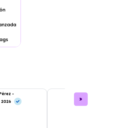
ión
vanzada
bags
Pérez -
Lucía García -
, 2026
10 Jul, 2026