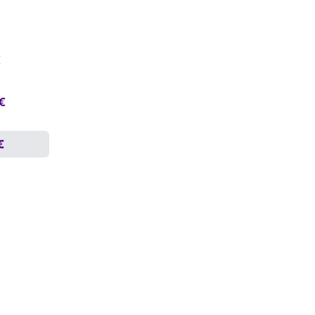
€
 €
€