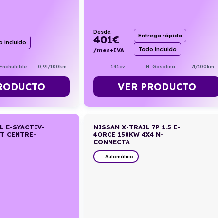
Desde:
Entrega rápida
401
€
 incluido
Todo incluido
/mes+IVA
 Enchufable
0,9l/100km
141cv
H. Gasolina
7l/100km
RODUCTO
VER PRODUCTO
L E-SYACTIV-
NISSAN X-TRAIL 7P 1.5 E-
T CENTRE-
4ORCE 158KW 4X4 N-
CONNECTA
Automático