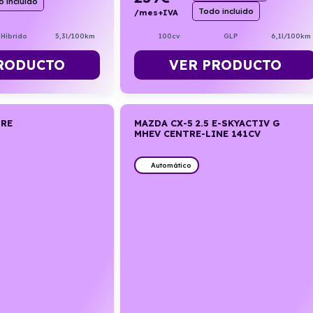
 incluido
Todo incluido
/mes+IVA
Híbrido
5,3l/100km
100cv
GLP
6,1l/100km
RODUCTO
VER PRODUCTO
ORE
MAZDA CX-5 2.5 E-SKYACTIV G
MHEV CENTRE-LINE 141CV
Automático