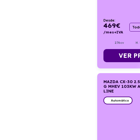
Desde:
469
€
Todo
/mes+IVA
276cv
H.
VER P
MAZDA CX-30 2.5
G MHEV 103KW A
LINE
Automático