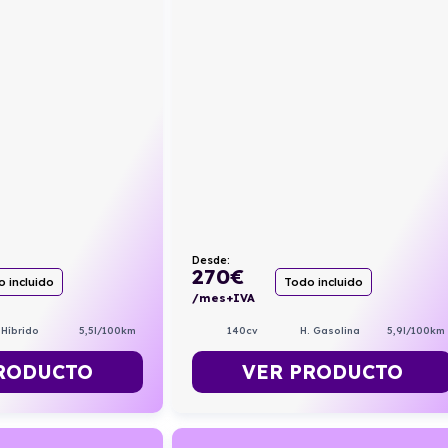
Desde:
270
€
 incluido
Todo incluido
/mes+IVA
Híbrido
5,5l/100km
140cv
H. Gasolina
5,9l/100km
RODUCTO
VER PRODUCTO