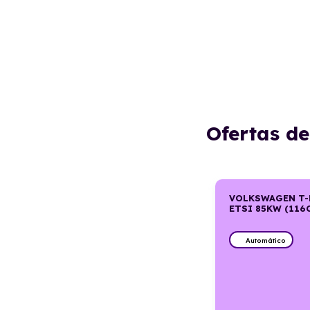
Ofertas d
VOLKSWAGEN T-
ETSI 85KW (116
Automático