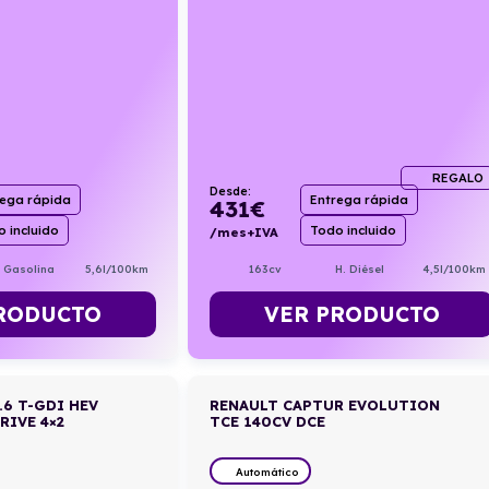
REGALO
Desde:
rega rápida
Entrega rápida
431
€
 incluido
Todo incluido
/mes+IVA
. Gasolina
5,6l/100km
163cv
H. Diésel
4,5l/100km
RODUCTO
VER PRODUCTO
.6 T-GDI HEV
RENAULT CAPTUR EVOLUTION
RIVE 4×2
TCE 140CV DCE
Automático