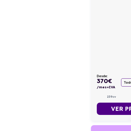
Desde:
370
€
Todo
/mes+IVA
239cv
VER P