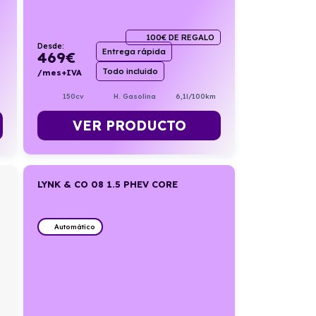
100€ DE REGALO
Desde:
Entrega rápida
469
€
Todo incluido
/mes+IVA
150cv
H. Gasolina
6,1l/100km
VER PRODUCTO
LYNK & CO 08 1.5 PHEV CORE
Automático