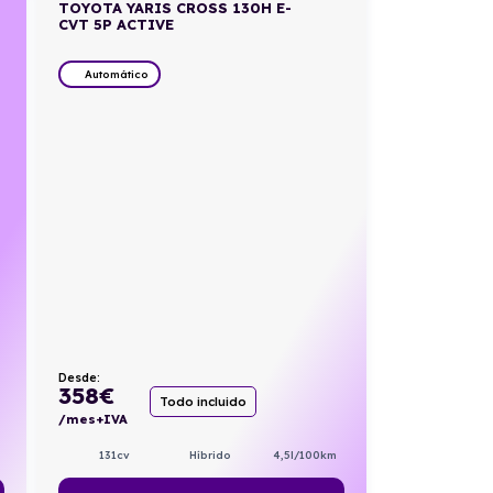
TOYOTA YARIS CROSS 130H E-
CVT 5P ACTIVE
Automático
Desde:
358
€
Todo incluido
/mes+IVA
131cv
Híbrido
4,5l/100km