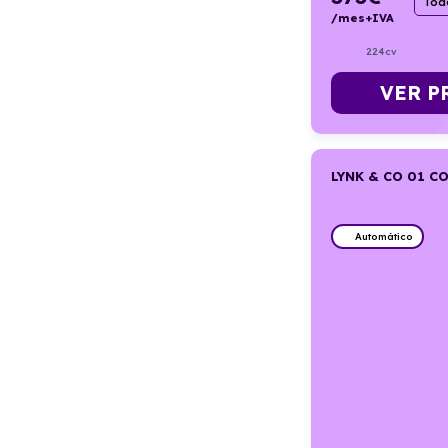
Todo
/mes+IVA
224cv
VER P
LYNK & CO 01 C
Automático