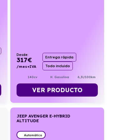
Desde:
Entrega rápida
317
€
Todo incluido
/mes+IVA
140cv
H. Gasolina
6,3l/100km
VER PRODUCTO
JEEP AVENGER E-HYBRID
ALTITUDE
Automático