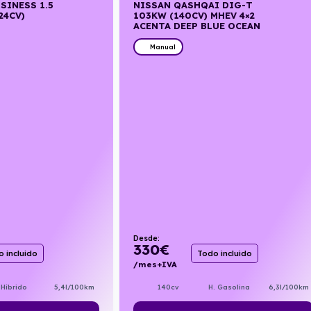
SINESS 1.5
NISSAN QASHQAI DIG-T
24CV)
103KW (140CV) MHEV 4×2
ACENTA DEEP BLUE OCEAN
Manual
Desde:
330
€
 incluido
Todo incluido
/mes+IVA
Híbrido
5,4l/100km
140cv
H. Gasolina
6,3l/100km