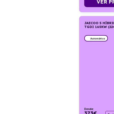
VER P
JAECOO 5 HÍBRI
TGDI 165KW (224
Automático
Desde:
373
€