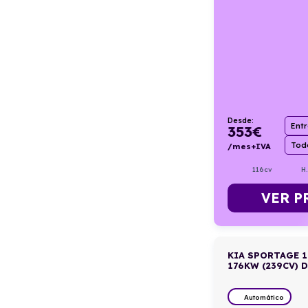
Desde:
Ent
353
€
Todo
/mes+IVA
116cv
H
VER P
KIA SPORTAGE 1
176KW (239CV) D
Automático