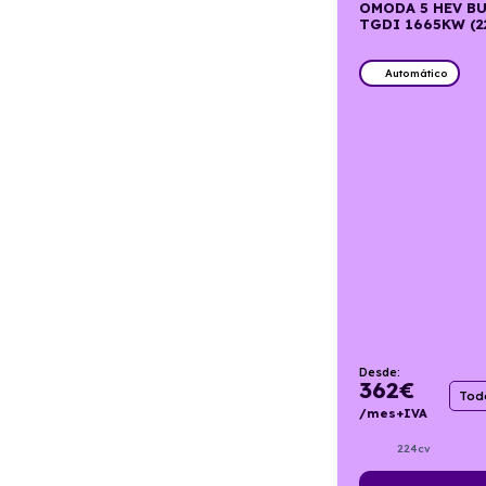
OMODA 5 HEV BU
TGDI 1665KW (2
Automático
Desde:
362
€
Todo
/mes+IVA
224cv