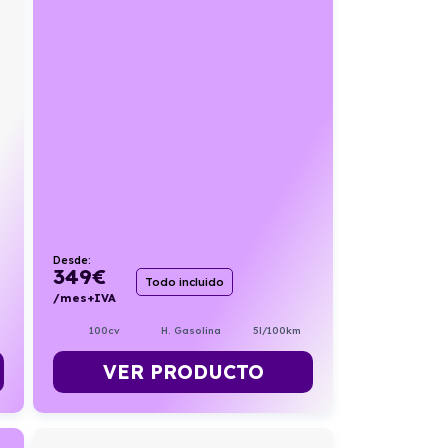
Desde:
349
€
Todo incluido
/mes+IVA
100cv
H. Gasolina
5l/100km
VER PRODUCTO