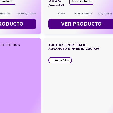
 incluido
Todo incluido
/mes+IVA
Eléctrico
24kWh/100km
272cv
H. Enchufable
1,7l/100km
RODUCTO
VER PRODUCTO
.0 TDI DSG
AUDI Q3 SPORTBACK
ADVANCED E-HYBRID 200 KW
Automático