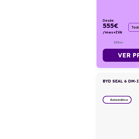
Desde:
555
€
Todo
/mes+IVA
150cv
VER P
BYD SEAL 6 DM-
Automático