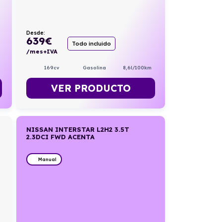
Desde:
639
€
Todo incluido
/mes+IVA
169cv
Gasolina
8,6l/100km
VER PRODUCTO
NISSAN INTERSTAR L2H2 3.5T
2.3DCI FWD ACENTA
Manual