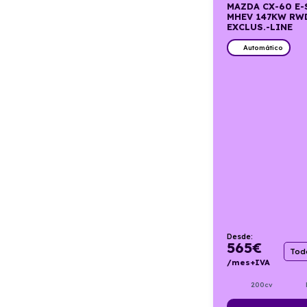
MAZDA CX-60 E-
MHEV 147KW RW
EXCLUS.-LINE
Automático
Desde:
565
€
Todo
/mes+IVA
200cv