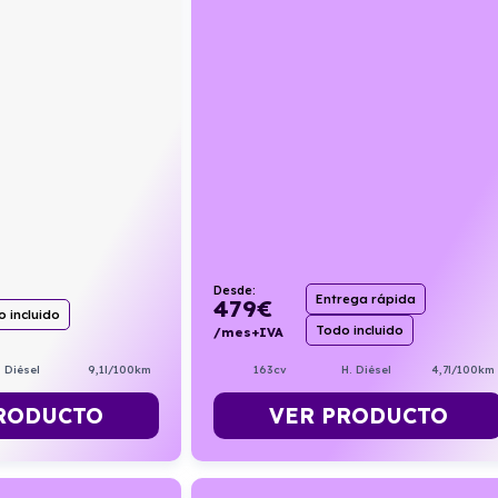
Desde:
Entrega rápida
479
€
 incluido
Todo incluido
/mes+IVA
Diésel
9,1l/100km
163cv
H. Diésel
4,7l/100km
RODUCTO
VER PRODUCTO