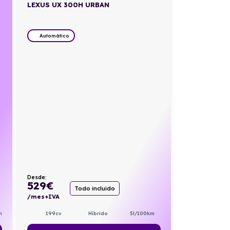
LEXUS UX 300H URBAN
Automático
Desde:
529
€
Todo incluido
/mes+IVA
m
199cv
Híbrido
5l/100km