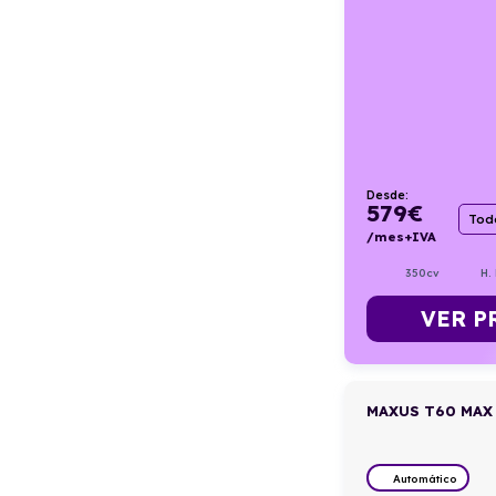
Desde:
579
€
Todo
/mes+IVA
350cv
H.
VER P
MAXUS T60 MAX
Automático