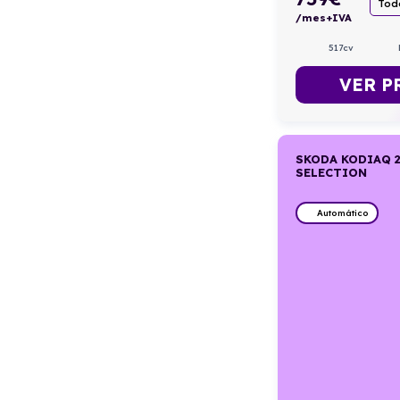
Todo
/mes+IVA
517cv
VER P
SKODA KODIAQ 2
SELECTION
Automático