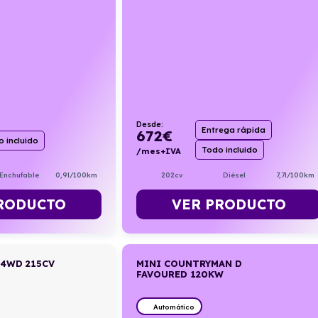
Desde:
Entrega rápida
672
€
 incluido
Todo incluido
/mes+IVA
 Enchufable
0,9l/100km
202cv
Diésel
7,7l/100km
RODUCTO
VER PRODUCTO
 4WD 215CV
MINI COUNTRYMAN D
FAVOURED 120KW
Automático