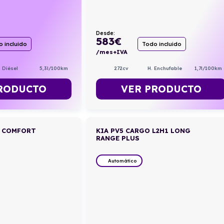
Desde:
583
€
 incluido
Todo incluido
/mes+IVA
Diésel
5,3l/100km
272cv
H. Enchufable
1,7l/100km
RODUCTO
VER PRODUCTO
I COMFORT
KIA PV5 CARGO L2H1 LONG
RANGE PLUS
Automático