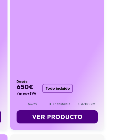
Desde:
650
€
Todo incluido
/mes+IVA
537cv
H. Enchufable
1,7l/100km
VER PRODUCTO