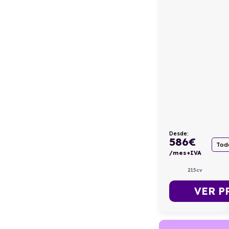
Desde:
586
€
Todo
/mes+IVA
215cv
VER P