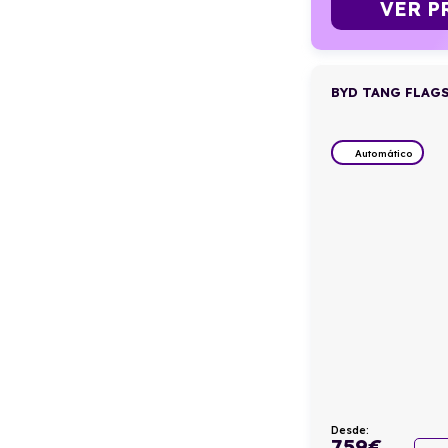
VER P
BYD TANG FLAG
Automático
Desde:
759
€