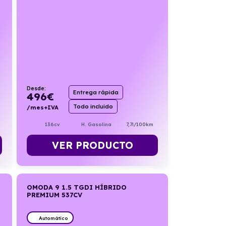
Desde:
Entrega rápida
496
€
Todo incluido
/mes+IVA
136cv
H. Gasolina
7,7l/100km
VER PRODUCTO
OMODA 9 1.5 TGDI HÍBRIDO
PREMIUM 537CV
Automático