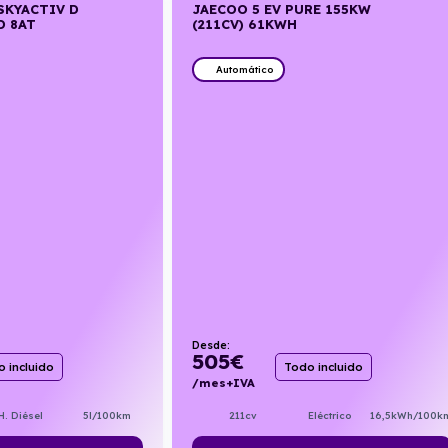
SKYACTIV D
JAECOO 5 EV PURE 155KW
D 8AT
(211CV) 61KWH
Automático
Desde:
505
€
 incluido
Todo incluido
/mes+IVA
H. Diésel
5l/100km
211cv
Eléctrico
16,5kWh/100k