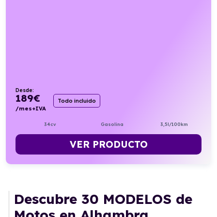
Desde:
189
€
Todo incluido
/mes+IVA
34cv
Gasolina
3,5l/100km
VER PRODUCTO
Descubre
30 MODELOS
de
Motos en Alhambra