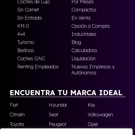
Coches de Lujo
Por Meses
Sin Carnet
Compactos
Sin Entrada
En Venta
KM 0
Opción a Compra
4×4
Industriales
Turismo
Blog
Berlinas
Calculadora
Coches GNC
Liquidación
Renting Empleados
Nuevas Empresas y
Autónomos
ENCUENTRA TU MARCA IDEAL
Fiat
Hyundai
Kia
Citroën
Seat
Volkswagen
Toyota
Peugeot
Opel
Nissan
Jeep
Renault