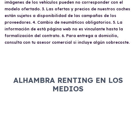
de renting y se abona la primera cuota. A
imágenes de los vehículos pueden no corresponder con el
económica y no estar en listas de morosidad.
partir de ese momento, el cliente podrá
modelo ofertado. 3. Las ofertas y precios de nuestros coches
Las empresas deben tener al menos un año
disfrutar del vehículo de renting.
están sujetos a disponibilidad de las campañas de los
de antigüedad, y los autónomos también
proveedores. 4. Cambio de neumáticos obligatorios. 5. La
deben cumplir con ciertos requisitos
información de está página web no es vinculante hasta la
económicos y de antigüedad en la actividad.
formalización del contrato. 6. Para entrega a domicilio,
Toda la documentación necesaria debe ser
consulta con tu asesor comercial si incluye algún sobrecoste.
presentada para la evaluación del contrato.
ALHAMBRA RENTING EN LOS
MEDIOS