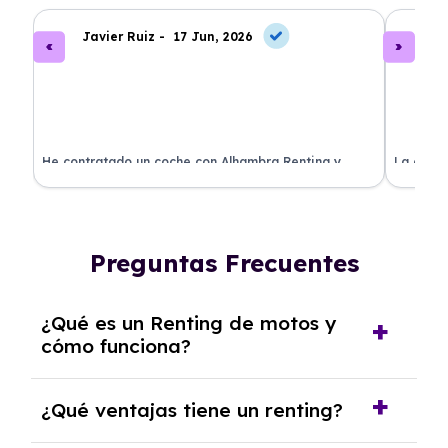
Javier Ruiz -
17 Jun, 2026
A
ado
He contratado un coche con Alhambra Renting y
La exper
estoy impresionado. Todo ha sido transparente y sin
excelent
sorpresas. ¡Recomendado!
sin comp
Preguntas Frecuentes
¿Qué es un Renting de motos y
cómo funciona?
El
Renting de motos
es un contrato de
¿Qué ventajas tiene un renting?
alquiler a medio o largo plazo, generalmente