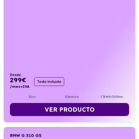
Desde:
299
€
Todo incluido
/mes+IVA
31cv
Eléctrico
7,7kWh/100km
VER PRODUCTO
BMW G 310 GS