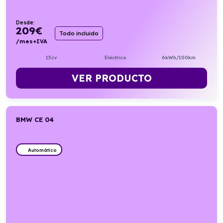
Desde:
209
€
Todo incluido
/mes+IVA
15cv
Eléctrico
6kWh/100km
VER PRODUCTO
BMW CE 04
Automático