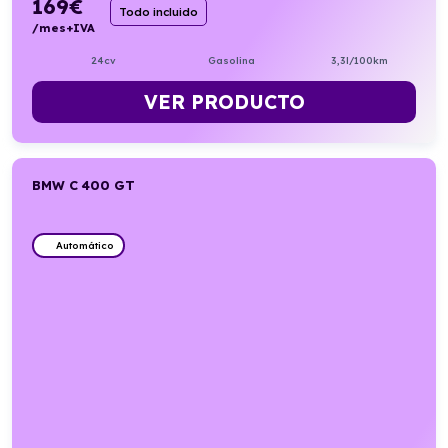
169
€
Todo incluido
/mes+IVA
24cv
Gasolina
3,3l/100km
VER PRODUCTO
BMW C 400 GT
Automático