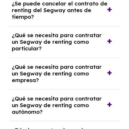
¿Se puede cancelar el contrato de
tendrás que pagar ningún tipo de entrada
renting del Segway antes de
salvo en casos que lo exija el proveedor
tiempo?
debido al resultado del estudio de viabilidad
económica.
Generalmente, puedes rescindir el contrato,
¿Qué se necesita para contratar
pero puede haber penalizaciones por
un Segway de renting como
cancelación anticipada. Es importante revisar
particular?
las condiciones del contrato y hablar con un
experto que te asesore.
Se requiere DNI/NIE, justificante de ingresos
¿Qué se necesita para contratar
y, en algunos casos, una consulta de solvencia
un Segway de renting como
crediticia y un pago inicial.
empresa?
Necesitarás el CIF de la empresa,
¿Qué se necesita para contratar
documentación financiera y, en algunos
un Segway de renting como
casos, un informe de solvencia de la empresa
autónomo?
y un pago inicial.
Se necesita DNI/NIE, alta en el régimen de