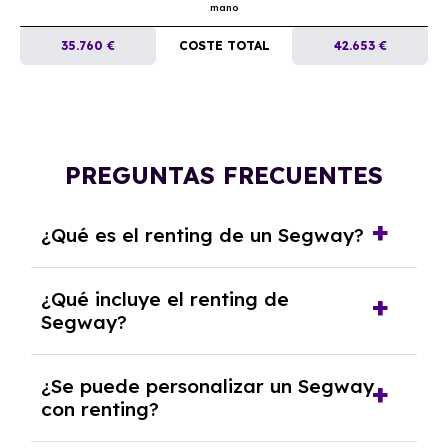
mano
35.760 €
COSTE TOTAL
42.653 €
PREGUNTAS FRECUENTES
¿Qué es el renting de un Segway?
El renting de un Segway es un contrato de
¿Qué incluye el renting de
alquiler a largo plazo en el que pagas una
Segway?
cuota mensual fija por el uso del coche
durante un periodo determinado,
El renting incluye el uso y disfrute del coche,
generalmente entre 2 y 5 años.
¿Se puede personalizar un Segway
seguro a todo riesgo, mantenimiento,
con renting?
reparaciones, impuestos, asistencia en
carretera y gestión de la documentación.