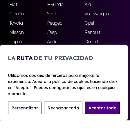
Fiat
Hyundai
Kia
Citroën
Seat
Volkswagen
Toyota
Peugeot
Opel
Nissan
Jeep
Renault
Cupra
Audi
Omoda
BMW
Dacia
Mazda
LA
RUTA
DE TU PRIVACIDAD
Skoda
Ford
Todas las marcas
Utilizamos cookies de terceros para mejorar tu
experiencia. Acepta la política de cookies haciendo click
© 2020 - 2026 Alhambra Renting
en “Acepto”. Puedes configurar los ajustes en cualquier
Aviso legal y Privacidad
|
Política de cookies
|
Términos
momento.
Personalizar
Rechazar todo
Aceptar todo