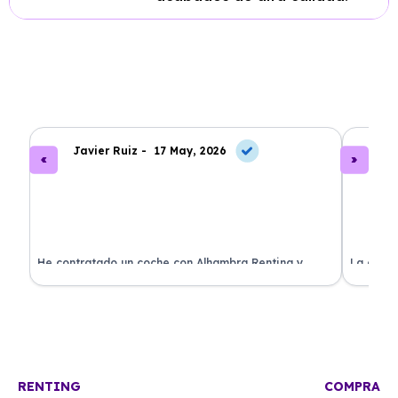
Javier Ruiz -
17 May, 2026
A
ado
He contratado un coche con Alhambra Renting y
La exper
estoy impresionado. Todo ha sido transparente y sin
excelent
sorpresas. ¡Recomendado!
sin comp
RENTING
COMPRA