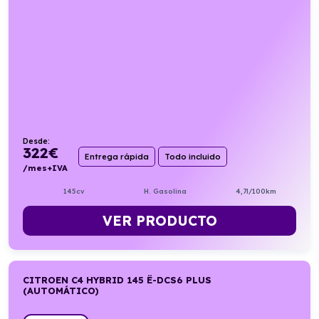
Desde:
322
€
Entrega rápida
Todo incluido
/mes+IVA
145cv
H. Gasolina
4,7l/100km
VER PRODUCTO
CITROEN C4 HYBRID 145 Ë-DCS6 PLUS
(AUTOMÁTICO)