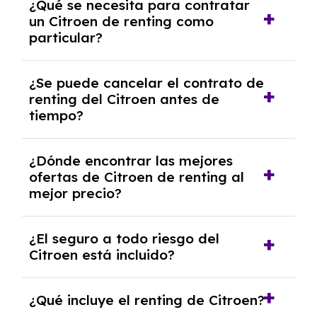
¿Qué se necesita para contratar
renting se puede adquirir el coche. En este
un Citroen de renting como
caso tendrán que analizar los años, la
particular?
cantidad de kilómetros recorridos y el coste
del mercado actual.
Se requiere DNI/NIE, justificante de ingresos
¿Se puede cancelar el contrato de
y, en algunos casos, una consulta de solvencia
renting del Citroen antes de
crediticia y un pago inicial.
tiempo?
Generalmente, puedes rescindir el contrato,
¿Dónde encontrar las mejores
pero puede haber penalizaciones por
ofertas de Citroen de renting al
cancelación anticipada. Es importante revisar
mejor precio?
las condiciones del contrato y hablar con un
experto que te asesore.
En nuestra página web podrás encontrar las
¿El seguro a todo riesgo del
mejores ofertas de vehículos de renting con
Citroen está incluido?
todos los gastos incluidos y sin pagar
entradas.
Con el renting podrás disfrutar de un Citroen
¿Qué incluye el renting de Citroen?
con el seguro a todo riesgo sin franquicia