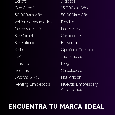
Barato
7 plazas
Con Asnef
15.000km Año
30.000km Año
50.000km Año
Vehículos Adaptados
Flexible
Coches de Lujo
Por Meses
Sin Carnet
Compactos
Sin Entrada
En Venta
KM 0
Opción a Compra
4×4
Industriales
Turismo
Blog
Berlinas
Calculadora
Coches GNC
Liquidación
Renting Empleados
Nuevas Empresas y
Autónomos
ENCUENTRA TU MARCA IDEAL