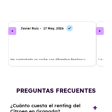
Javier Ruiz -
17 May, 2026
A
ado
He contratado un coche con Alhambra Renting y
La exper
estoy impresionado. Todo ha sido transparente y sin
excelent
sorpresas. ¡Recomendado!
sin comp
PREGUNTAS FRECUENTES
¿Cuánto cuesta el renting del
Citroen en Granada?