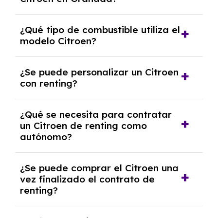
El precio del renting del modelo Citroen en
¿Qué tipo de combustible utiliza el
Granada es de 214€ a 416€ al mes.
modelo Citroen?
El modelo Citroen funciona con Eléctrico,
¿Se puede personalizar un Citroen
Híbrido, Híbrido gasolina.
con renting?
Sí, puedes personalizar el coche con ciertas
¿Qué se necesita para contratar
opciones y equipamiento adicional, siempre y
un Citroen de renting como
cuando lo pactes con la empresa de renting.
autónomo?
Se necesita DNI/NIE, alta en el régimen de
¿Se puede comprar el Citroen una
autónomos, justificante de ingresos y, en
vez finalizado el contrato de
algunos casos, un informe fiscal y un pago
renting?
inicial.
Sí, en algunos casos, al final del contrato de