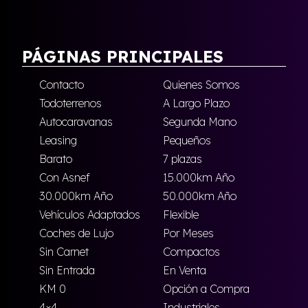
PÁGINAS PRINCIPALES
Contacto
Quienes Somos
Todoterrenos
A Largo Plazo
Autocaravanas
Segunda Mano
Leasing
Pequeños
Barato
7 plazas
Con Asnef
15.000km Año
30.000km Año
50.000km Año
Vehículos Adaptados
Flexible
Coches de Lujo
Por Meses
Sin Carnet
Compactos
Sin Entrada
En Venta
KM 0
Opción a Compra
4×4
Industriales