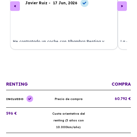
Javier Ruiz -
17 Jun, 2026
A
ado
He contratado un coche con Alhambra Renting y
La exper
estoy impresionado. Todo ha sido transparente y sin
excelent
sorpresas. ¡Recomendado!
sin comp
RENTING
COMPRA
60.792 €
INCLUIDO
Precio de compra
596 €
Cuota orientativa del
renting (5 años con
10.000km/año)