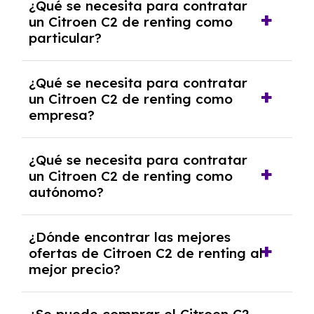
¿Qué se necesita para contratar
pero puede haber penalizaciones por
un Citroen C2 de renting como
cancelación anticipada. Es importante revisar
particular?
las condiciones del contrato y hablar con un
experto que te asesore.
Se requiere DNI/NIE, justificante de ingresos
¿Qué se necesita para contratar
y, en algunos casos, una consulta de solvencia
un Citroen C2 de renting como
crediticia y un pago inicial.
empresa?
Necesitarás el CIF de la empresa,
¿Qué se necesita para contratar
documentación financiera y, en algunos
un Citroen C2 de renting como
casos, un informe de solvencia de la empresa
autónomo?
y un pago inicial.
Se necesita DNI/NIE, alta en el régimen de
¿Dónde encontrar las mejores
autónomos, justificante de ingresos y, en
ofertas de Citroen C2 de renting al
algunos casos, un informe fiscal y un pago
mejor precio?
inicial.
En nuestra página web podrás encontrar las