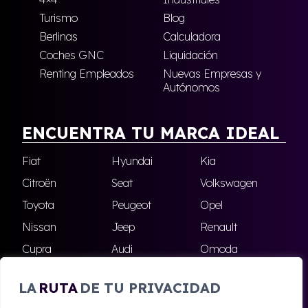
Turismo
Blog
Berlinas
Calculadora
Coches GNC
Liquidación
Renting Empleados
Nuevas Empresas y
Autónomos
ENCUENTRA TU MARCA IDEAL
Fiat
Hyundai
Kia
Citroën
Seat
Volkswagen
Toyota
Peugeot
Opel
Nissan
Jeep
Renault
Cupra
Audi
Omoda
BMW
Dacia
Mazda
LA
RUTA
DE TU PRIVACIDAD
Skoda
Ford
Todas las marcas