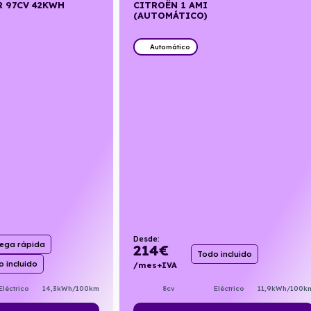
R 97CV 42KWH
CITROËN 1 AMI
(AUTOMÁTICO)
Automático
Desde:
rega rápida
214
€
Todo incluido
 incluido
/mes+IVA
8cv
Eléctrico
11,9kWh/100k
Eléctrico
14,3kWh/100km