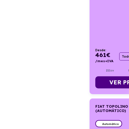
Desde:
461
€
Todo
/mes+IVA
211cv
VER P
FIAT TOPOLINO
(AUTOMÁTICO)
Automático