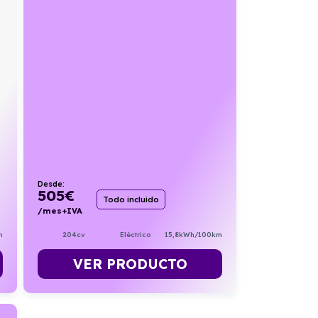
Desde:
505
€
Todo incluido
/mes+IVA
m
204cv
Eléctrico
15,8kWh/100km
VER PRODUCTO