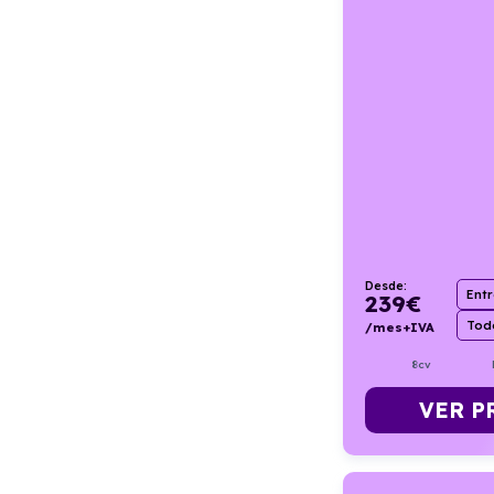
Desde:
Ent
239
€
Todo
/mes+IVA
8cv
VER P