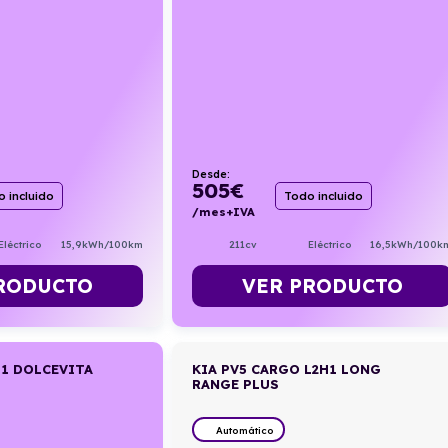
Desde:
505
€
 incluido
Todo incluido
/mes+IVA
Eléctrico
15,9kWh/100km
211cv
Eléctrico
16,5kWh/100k
RODUCTO
VER PRODUCTO
 1 DOLCEVITA
KIA PV5 CARGO L2H1 LONG
RANGE PLUS
Automático