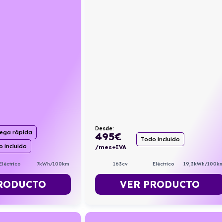
Desde:
rega rápida
495
€
Todo incluido
 incluido
/mes+IVA
163cv
Eléctrico
19,3kWh/100k
Eléctrico
7kWh/100km
VER PRODUCTO
RODUCTO