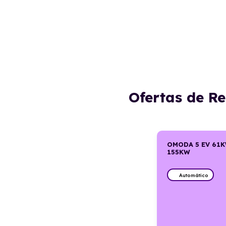
Ofertas de R
OMODA 5 EV 61
155KW
Automático