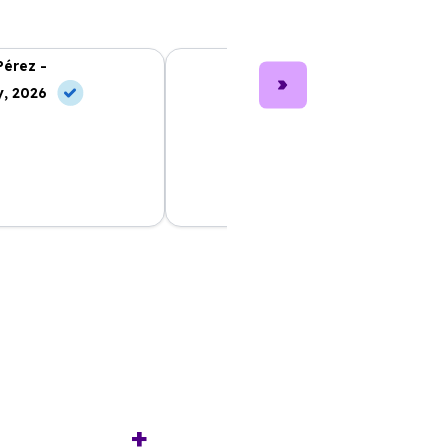
Pérez -
Lucía García -
, 2026
10 Jun, 2026
nting fue muy sencillo
Los coches son nuevos y muy bien
 ayudó en cada paso.
cuidados. Me encantó el servicio al
sfecho con mi
cliente, siempre dispuestos a ayudar.