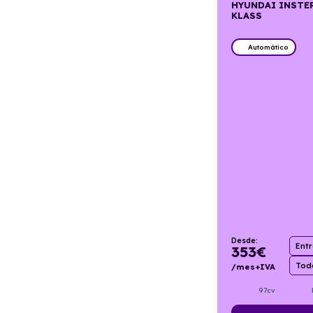
HYUNDAI INSTE
KLASS
Automático
Desde:
Ent
353
€
Todo
/mes+IVA
97cv