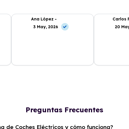
Ana López -
Carlos 
3 May, 2026
20 May
La experiencia con Alhambra
Contratar el re
Renting ha sido excelente. El coche
y el equipo me
llegó en perfectas condiciones y sin
¡Estoy muy sati
complicaciones.
elección!
Preguntas Frecuentes
ng de Coches Eléctricos y cómo funciona?