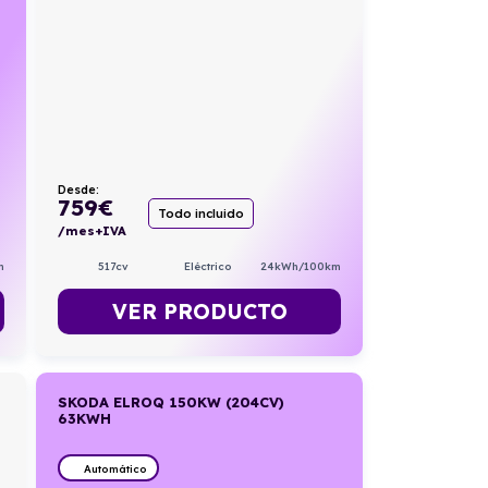
Desde:
759
€
Todo incluido
/mes+IVA
m
517cv
Eléctrico
24kWh/100km
VER PRODUCTO
SKODA ELROQ 150KW (204CV)
63KWH
Automático