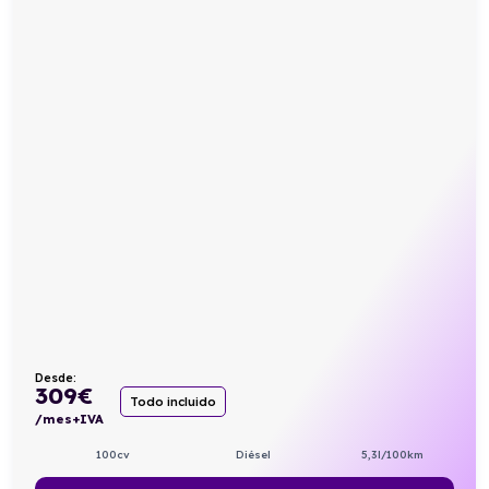
Desde:
309
€
Todo incluido
/mes+IVA
100cv
Diésel
5,3l/100km