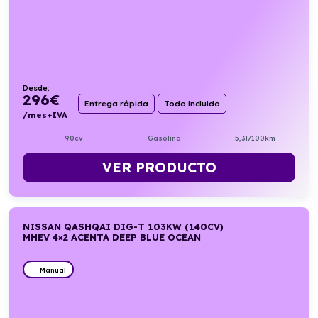
Desde:
296
€
Entrega rápida
Todo incluido
/mes+IVA
90cv
Gasolina
5,3l/100km
VER PRODUCTO
NISSAN QASHQAI DIG-T 103KW (140CV)
MHEV 4×2 ACENTA DEEP BLUE OCEAN
Manual