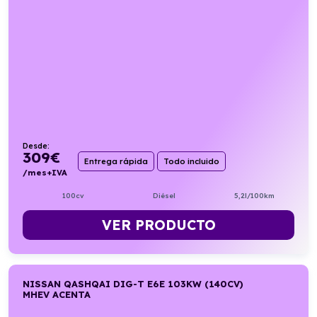
Desde:
309
€
Entrega rápida
Todo incluido
/mes+IVA
100cv
Diésel
5,2l/100km
VER PRODUCTO
NISSAN QASHQAI DIG-T E6E 103KW (140CV)
MHEV ACENTA