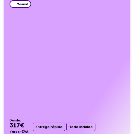
Manual
Desde:
317
€
Entrega rápida
Todo incluido
/mes+IVA