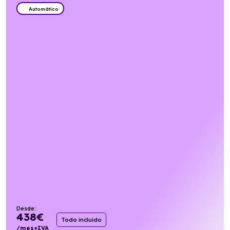
Automático
Desde:
438
€
Todo incluido
/mes+IVA