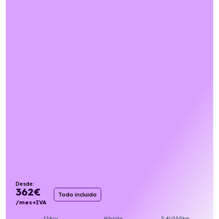
Desde:
362
€
Todo incluido
/mes+IVA
224cv
Híbrido
5,4l/100km