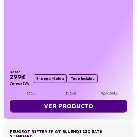
Desde:
299
€
Entrega rápida
Todo incluido
/mes+IVA
100cv
Diésel
5,2l/100km
VER PRODUCTO
PEUGEOT RIFTER 5P GT BLUEHDI 130 EAT8
STANDARD