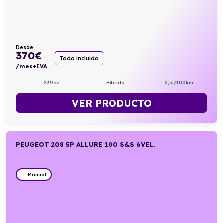
Desde:
370
€
Todo incluido
/mes+IVA
239cv
Híbrido
5,5l/100km
VER PRODUCTO
PEUGEOT 208 5P ALLURE 100 S&S 6VEL.
Manual