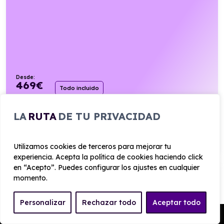
Desde:
469
€
Todo incluido
/mes+IVA
276cv
H. Enchufable
0,9l/100km
LA
RUTA
DE TU PRIVACIDAD
VER PRODUCTO
Utilizamos cookies de terceros para mejorar tu
experiencia. Acepta la política de cookies haciendo click
en “Acepto”. Puedes configurar los ajustes en cualquier
MINI COOPER 5 PUERTAS C FAVOURED 115KW
momento.
Personalizar
Rechazar todo
Aceptar todo
Automático
Pedir Presupuesto