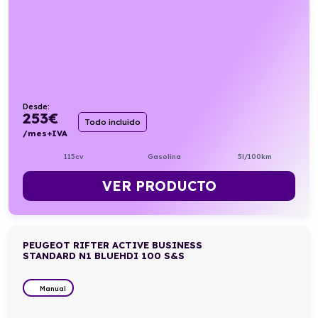
Desde:
253
€
Todo incluido
/mes+IVA
115cv
Gasolina
5l/100km
VER PRODUCTO
PEUGEOT RIFTER ACTIVE BUSINESS
STANDARD N1 BLUEHDI 100 S&S
Manual