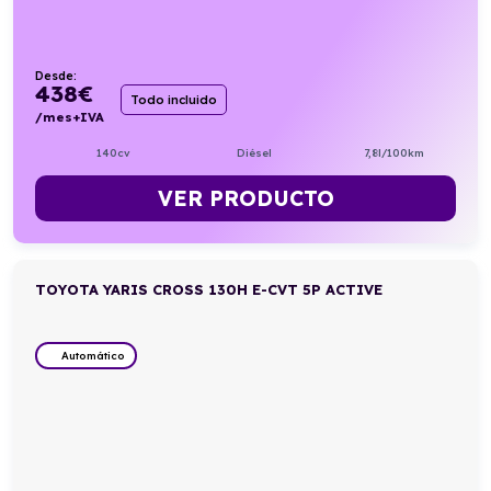
Desde:
438
€
Todo incluido
/mes+IVA
140cv
Diésel
7,8l/100km
VER PRODUCTO
TOYOTA YARIS CROSS 130H E-CVT 5P ACTIVE
Automático