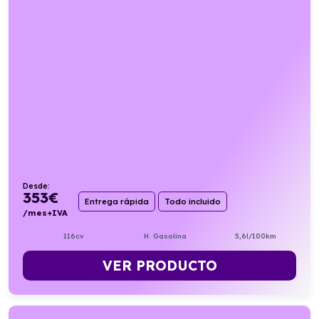
Desde:
353
€
Entrega rápida
Todo incluido
/mes+IVA
116cv
H. Gasolina
5,6l/100km
VER PRODUCTO