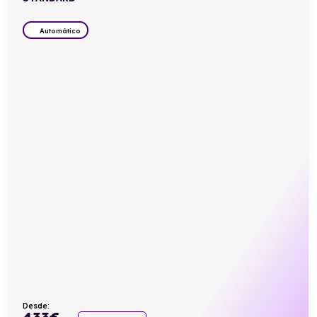
Automático
Desde:
433
€