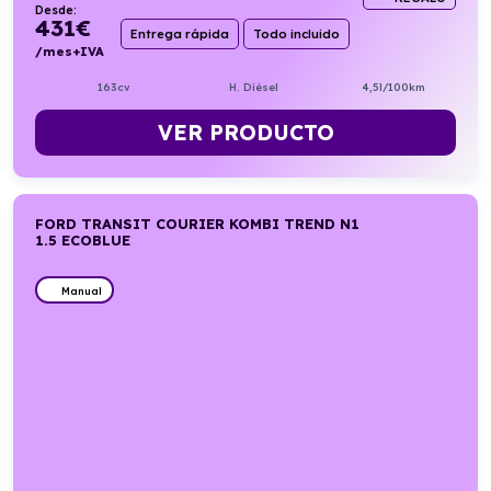
Desde:
431
€
Entrega rápida
Todo incluido
/mes+IVA
163cv
H. Diésel
4,5l/100km
VER PRODUCTO
FORD TRANSIT COURIER KOMBI TREND N1
1.5 ECOBLUE
Manual