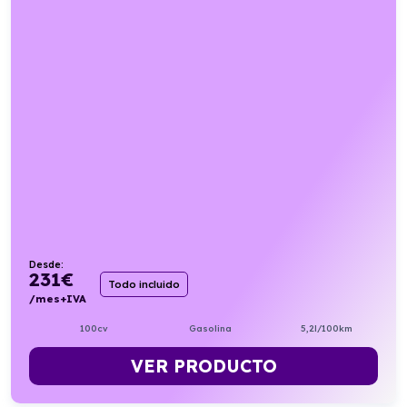
Desde:
231
€
Todo incluido
/mes+IVA
100cv
Gasolina
5,2l/100km
VER PRODUCTO