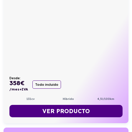
Desde:
358
€
Todo incluido
/mes+IVA
131cv
Híbrido
4,5l/100km
VER PRODUCTO