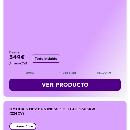
Desde:
349
€
Todo incluido
/mes+IVA
100cv
H. Gasolina
5l/100km
VER PRODUCTO
OMODA 5 HEV BUSINESS 1.5 TGDI 1665KW
(224CV)
Automático