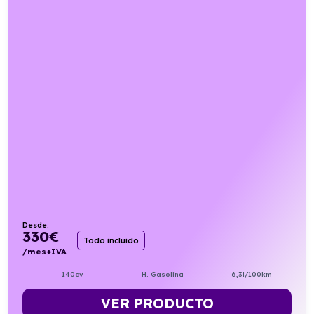
Desde:
330
€
Todo incluido
/mes+IVA
140cv
H. Gasolina
6,3l/100km
VER PRODUCTO