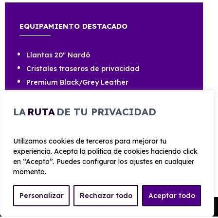
EQUIPAMIENTO DESTACADO
Llantas 20" Nardó
Cristales traseros de privacidad
Premium Black/Grey Leather
Asientos eléctricos de lujo
Pack ADAS
LA
RUTA
DE TU PRIVACIDAD
Fix&Go Kit de neumáticos
Pack Asistencia al conductor
Utilizamos cookies de terceros para mejorar tu
Compulsory Pack
experiencia. Acepta la política de cookies haciendo click
en “Acepto”. Puedes configurar los ajustes en cualquier
momento.
Personalizar
Rechazar todo
Aceptar todo
Pedir Presupuesto
CARROCERÍA