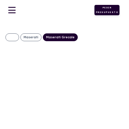
PEDIR
PRESUPUESTO
Maserati
Maserati Grecale
MASERATI Grecale
L4 MHEV 300CV
AWD
1149€/Mes
Desde:
+ IVA
Híbrido
Automático
300cv
ECO
gasolina