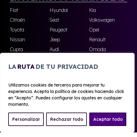
Fiat
Hyundai
Kia
Citroën
Seat
Volkswagen
Toyota
Peugeot
Opel
Nissan
Jeep
Renault
Cupra
Audi
Omoda
BMW
Dacia
Mazda
LA
RUTA
DE TU PRIVACIDAD
Skoda
Ford
Todas las marcas
Utilizamos cookies de terceros para mejorar tu
experiencia. Acepta la política de cookies haciendo click
© 2020 - 2026 Alhambra Renting
en “Acepto”. Puedes configurar los ajustes en cualquier
Aviso legal y Privacidad
|
Política de cookies
|
Términos
momento.
Personalizar
Rechazar todo
Aceptar todo