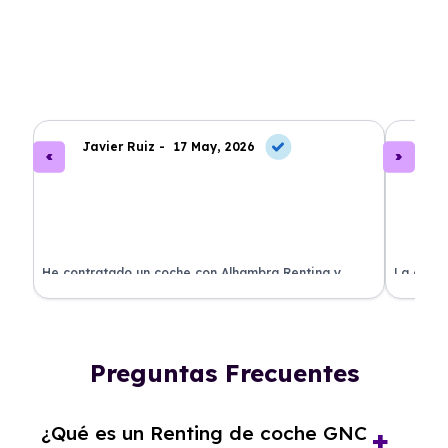
Javier Ruiz -
17 May, 2026
A
ado
He contratado un coche con Alhambra Renting y
La exper
estoy impresionado. Todo ha sido transparente y sin
excelent
sorpresas. ¡Recomendado!
sin comp
Preguntas Frecuentes
¿Qué es un Renting de coche GNC