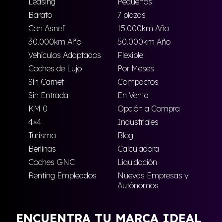
Leasing
Pequeños
Barato
7 plazas
Con Asnef
15.000km Año
30.000km Año
50.000km Año
Vehículos Adaptados
Flexible
Coches de Lujo
Por Meses
Sin Carnet
Compactos
Sin Entrada
En Venta
KM 0
Opción a Compra
4×4
Industriales
Turismo
Blog
Berlinas
Calculadora
Coches GNC
Liquidación
Renting Empleados
Nuevas Empresas y
Autónomos
ENCUENTRA TU MARCA IDEAL