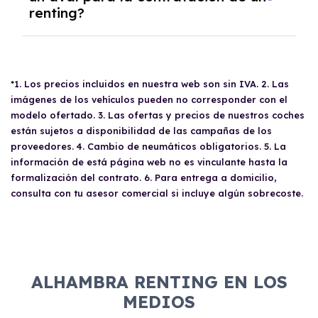
el kilometraje acordado, se te devolverá la
renting?
disfrutar de un vehículo nuevo sin
parte proporcional correspondiente.
preocuparse por los costos de mantenimiento
y reparaciones, los autónomos pueden
La necesidad de un
aval
para la contratación
deducirse el 100% del gasto e IVA del renting,
de un renting se determina mediante un
siempre que el vehículo esté afecto a su
*1. Los precios incluidos en nuestra web son sin IVA. 2. Las
estudio de viabilidad económica. Factores
actividad económica. También pueden
imágenes de los vehículos pueden no corresponder con el
como la antigüedad en el trabajo, los ahorros
aprovechar descuentos en peajes y
modelo ofertado. 3. Las ofertas y precios de nuestros coches
y la situación financiera del solicitante son
estacionamiento, así como acceso a carriles
están sujetos a disponibilidad de las campañas de los
evaluados por el departamento de riesgos. En
proveedores. 4. Cambio de neumáticos obligatorios. 5. La
especiales para vehículos con etiqueta Cero
algunos casos, especialmente si se está en
información de está página web no es vinculante hasta la
Emisiones.
algún listado de deudores, puede ser
formalización del contrato. 6. Para entrega a domicilio,
necesario presentar un aval solvente para
consulta con tu asesor comercial si incluye algún sobrecoste.
garantizar la operación.
ALHAMBRA RENTING EN LOS
MEDIOS