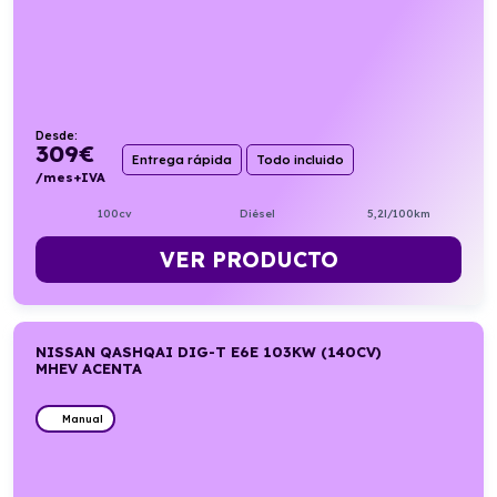
Desde:
309
€
Entrega rápida
Todo incluido
/mes+IVA
100cv
Diésel
5,2l/100km
VER PRODUCTO
NISSAN QASHQAI DIG-T E6E 103KW (140CV)
MHEV ACENTA
Manual