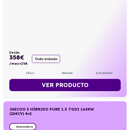
Desde:
358
€
Todo incluido
/mes+IVA
131cv
Híbrido
4,5l/100km
VER PRODUCTO
JAECOO 5 HÍBRIDO PURE 1.5 TGDI 165KW
(224CV) 4×2
Automático