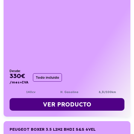
Desde:
330
€
Todo incluido
/mes+IVA
140cv
H. Gasolina
6,3l/100km
VER PRODUCTO
PEUGEOT BOXER 3.5 L2H2 BHDI S&S 6VEL