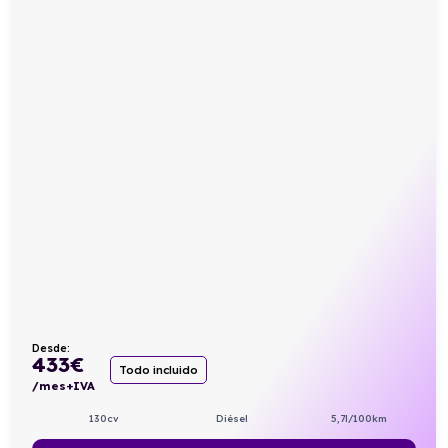
Desde:
433
€
Todo incluido
/mes+IVA
130cv
Diésel
5,7l/100km