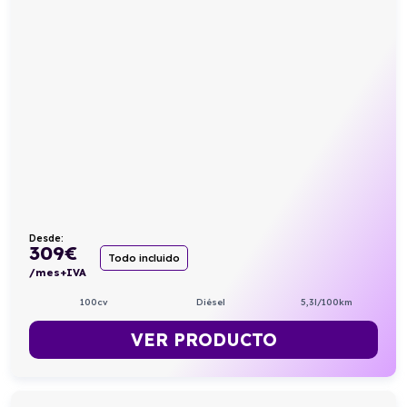
Desde:
309
€
Todo incluido
/mes+IVA
100cv
Diésel
5,3l/100km
VER PRODUCTO