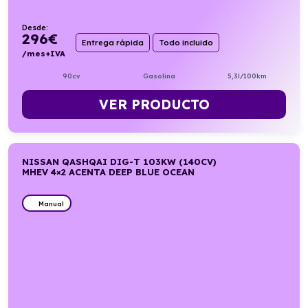
Desde:
296
€
Entrega rápida
Todo incluido
/mes+IVA
90cv
Gasolina
5,3l/100km
VER PRODUCTO
NISSAN QASHQAI DIG-T 103KW (140CV)
MHEV 4×2 ACENTA DEEP BLUE OCEAN
Manual