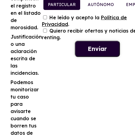
PARTICULAR
AUTÓNOMO
EMP
el registro
en el listado
He leído y acepto la
Política de
de
Privacidad
.
morosidad.
Quiero recibir ofertas y noticias d
Justificación
renting.
o una
aclaración
escrita de
las
incidencias.
Podemos
monitorizar
tu caso
para
avisarte
cuando se
borren tus
datos de