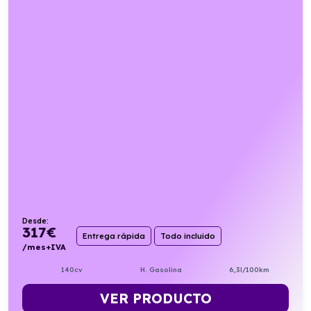
Desde:
317
€
Entrega rápida
Todo incluido
/mes+IVA
140cv
H. Gasolina
6,3l/100km
VER PRODUCTO