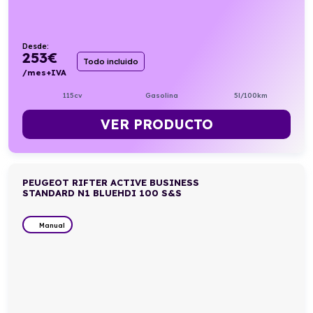
Desde:
253
€
Todo incluido
/mes+IVA
115cv
Gasolina
5l/100km
VER PRODUCTO
PEUGEOT RIFTER ACTIVE BUSINESS
STANDARD N1 BLUEHDI 100 S&S
Manual