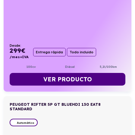
Desde:
299
€
Entrega rápida
Todo incluido
/mes+IVA
100cv
Diésel
5,2l/100km
VER PRODUCTO
PEUGEOT RIFTER 5P GT BLUEHDI 130 EAT8
STANDARD
Automático