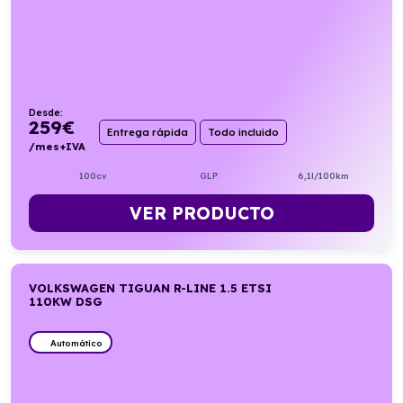
Desde:
259
€
Entrega rápida
Todo incluido
/mes+IVA
100cv
GLP
6,1l/100km
VER PRODUCTO
VOLKSWAGEN TIGUAN R-LINE 1.5 ETSI
110KW DSG
Automático