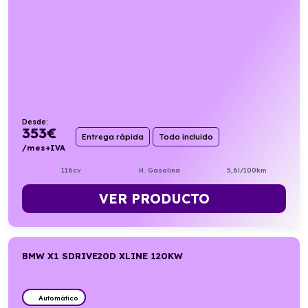
Desde:
353
€
Entrega rápida
Todo incluido
/mes+IVA
116cv
H. Gasolina
5,6l/100km
VER PRODUCTO
BMW X1 SDRIVE20D XLINE 120KW
Automático