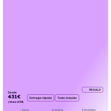
REGALO
Desde:
431
€
Entrega rápida
Todo incluido
/mes+IVA
163cv
H. Diésel
4,5l/100km