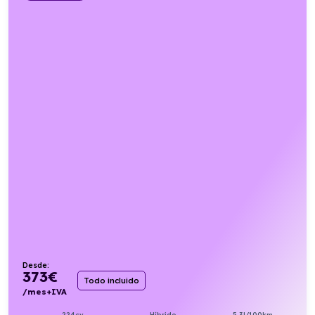
Desde:
373
€
Todo incluido
/mes+IVA
224cv
Híbrido
5,3l/100km