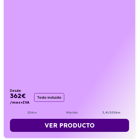
Desde:
362
€
Todo incluido
/mes+IVA
224cv
Híbrido
5,4l/100km
VER PRODUCTO