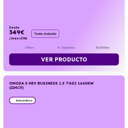
Desde:
349
€
Todo incluido
/mes+IVA
100cv
H. Gasolina
5l/100km
VER PRODUCTO
OMODA 5 HEV BUSINESS 1.5 TGDI 1665KW
(224CV)
Automático