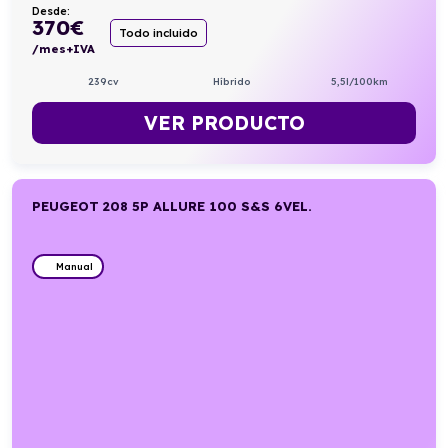
Desde:
370
€
Todo incluido
/mes+IVA
239cv
Híbrido
5,5l/100km
VER PRODUCTO
PEUGEOT 208 5P ALLURE 100 S&S 6VEL.
Manual