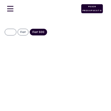
PEDIR
PRESUPUESTO
Fiat
Fiat 500
FIAT 500 TORINO
1.0 HYBRID 48KW
65CV (MANUAL)
297€/Mes
Desde:
+ IVA
Híbrido
Manual
65cv
ECO
gasolina