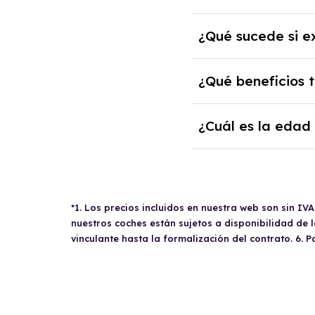
puedes devolver el c
trabajo y no estar e
La
cuota mensual de
requisitos específic
¿Qué sucede si e
reparaciones, manten
documentación fiscal
franquicia y cambio 
asegurar la viabilida
Si excedes el
límite 
situaciones excepcio
¿Qué beneficios 
de kilometraje difer
recorrido menos kiló
Un
renting para un
¿Cuál es la edad
gasto e IVA si el ve
de Bajas Emisiones, 
No hay una
edad mí
vehículos con etiquet
ser mayor de 18 años
descuentos en peajes
solvencia económica.
recomendable consult
*1. Los precios incluidos en nuestra web son sin IV
nuestros coches están sujetos a disponibilidad de
vinculante hasta la formalización del contrato. 6. 