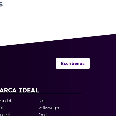
S
Escríbenos
ARCA IDEAL
undai
Kia
at
Volkswagen
ugeot
Opel