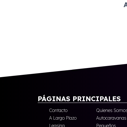
PÁGINAS PRINCIPALES
Contacto
Quienes Somo
A Largo Plazo
Autocaravanas
Leasing
Pequeños