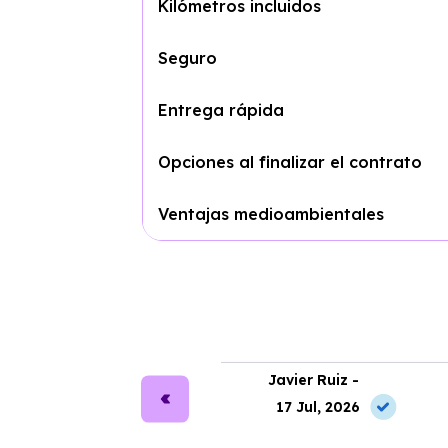
Kilómetros incluidos
Seguro
Entrega rápida
Opciones al finalizar el contrato
Ventajas medioambientales
ra Martín -
Javier Ruiz -
2 Jun, 2026
17 Jul, 2026