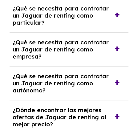
Generalmente, puedes rescindir el contrato,
¿Qué se necesita para contratar
pero puede haber penalizaciones por
un Jaguar de renting como
cancelación anticipada. Es importante revisar
particular?
las condiciones del contrato y hablar con un
experto que te asesore.
Se requiere DNI/NIE, justificante de ingresos
¿Qué se necesita para contratar
y, en algunos casos, una consulta de solvencia
un Jaguar de renting como
crediticia y un pago inicial.
empresa?
Necesitarás el CIF de la empresa,
¿Qué se necesita para contratar
documentación financiera y, en algunos
un Jaguar de renting como
casos, un informe de solvencia de la empresa
autónomo?
y un pago inicial.
Se necesita DNI/NIE, alta en el régimen de
¿Dónde encontrar las mejores
autónomos, justificante de ingresos y, en
ofertas de Jaguar de renting al
algunos casos, un informe fiscal y un pago
mejor precio?
inicial.