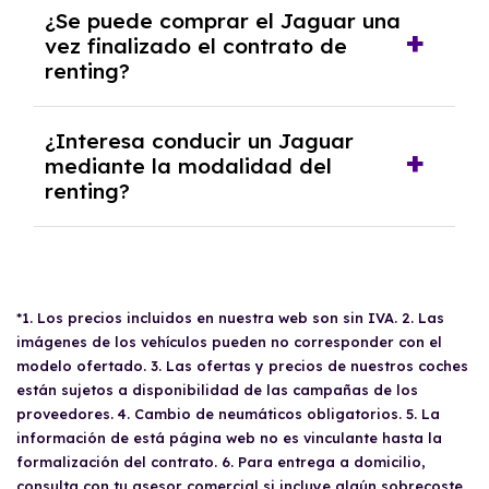
En nuestra página web podrás encontrar las
¿Se puede comprar el Jaguar una
mejores ofertas de vehículos de renting con
vez finalizado el contrato de
todos los gastos incluidos y sin pagar
renting?
entradas.
Sí, en algunos casos, al final del contrato de
¿Interesa conducir un Jaguar
renting se puede adquirir el coche. En este
mediante la modalidad del
caso tendrán que analizar los años, la
renting?
cantidad de kilómetros recorridos y el coste
del mercado actual.
El renting puede ser ventajoso si prefieres una
cuota fija mensual, sin preocuparte de
mantenimiento, seguro o depreciación, y si te
gusta cambiar de coche cada pocos años.
*1. Los precios incluidos en nuestra web son sin IVA. 2. Las
imágenes de los vehículos pueden no corresponder con el
modelo ofertado. 3. Las ofertas y precios de nuestros coches
están sujetos a disponibilidad de las campañas de los
proveedores. 4. Cambio de neumáticos obligatorios. 5. La
información de está página web no es vinculante hasta la
formalización del contrato. 6. Para entrega a domicilio,
consulta con tu asesor comercial si incluye algún sobrecoste.