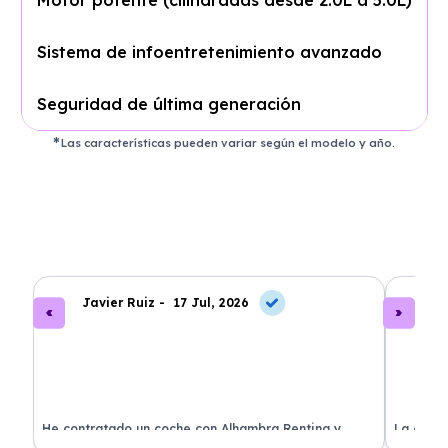
Motor potente (cilindradas desde 2.0L a 5.0L)
Sistema de infoentretenimiento avanzado
Seguridad de última generación
Las características pueden variar según el modelo y año.
Javier Ruiz -
17 Jul, 2026
A
ado
He contratado un coche con Alhambra Renting y
La exper