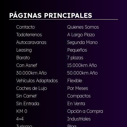
PÁGINAS PRINCIPALES
Contacto
Quienes Somos
Todoterrenos
A Largo Plazo
Autocaravanas
Segunda Mano
Leasing
Pequeños
Barato
7 plazas
Con Asnef
15.000km Año
30.000km Año
50.000km Año
Vehículos Adaptados
Flexible
Coches de Lujo
Por Meses
Sin Carnet
Compactos
Sin Entrada
En Venta
KM 0
Opción a Compra
4×4
Industriales
Turismo
Blog