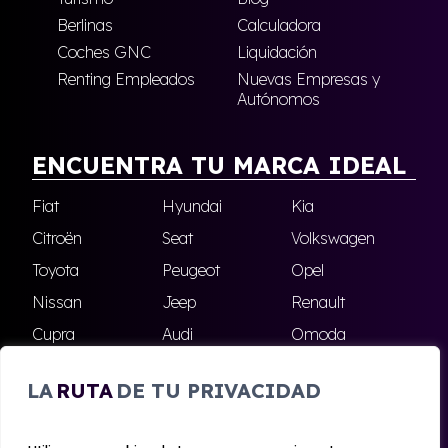
Berlinas
Calculadora
Coches GNC
Liquidación
Renting Empleados
Nuevas Empresas y
Autónomos
ENCUENTRA TU MARCA IDEAL
Fiat
Hyundai
Kia
Citroën
Seat
Volkswagen
Toyota
Peugeot
Opel
Nissan
Jeep
Renault
Cupra
Audi
Omoda
BMW
Dacia
Mazda
LA
RUTA
DE TU PRIVACIDAD
Skoda
Ford
Todas las marcas