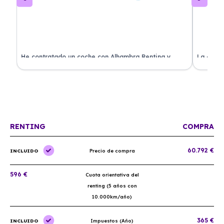
ado
He contratado un coche con Alhambra Renting y
La exper
estoy impresionado. Todo ha sido transparente y sin
excelent
sorpresas. ¡Recomendado!
sin comp
RENTING
COMPRA
60.792 €
INCLUIDO
Precio de compra
596 €
Cuota orientativa del
renting (5 años con
10.000km/año)
365 €
INCLUIDO
Impuestos (Año)