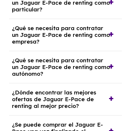
un Jaguar E-Pace de renting como
cancelación anticipada. Es importante revisar
particular?
las condiciones del contrato y hablar con un
experto que te asesore.
Se requiere DNI/NIE, justificante de ingresos
¿Qué se necesita para contratar
y, en algunos casos, una consulta de solvencia
un Jaguar E-Pace de renting como
crediticia y un pago inicial.
empresa?
Necesitarás el CIF de la empresa,
¿Qué se necesita para contratar
documentación financiera y, en algunos
un Jaguar E-Pace de renting como
casos, un informe de solvencia de la empresa
autónomo?
y un pago inicial.
Se necesita DNI/NIE, alta en el régimen de
¿Dónde encontrar las mejores
autónomos, justificante de ingresos y, en
ofertas de Jaguar E-Pace de
algunos casos, un informe fiscal y un pago
renting al mejor precio?
inicial.
En nuestra página web podrás encontrar las
¿Se puede comprar el Jaguar E-
mejores ofertas de vehículos de renting con