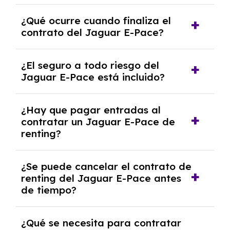
El número de kilómetros está limitado por el
¿Qué ocurre cuando finaliza el
contrato y puede variar entre 10,000 y
contrato del Jaguar E-Pace?
30,000 km anuales. Si excedes ese límite,
puede haber un cargo adicional.
Al finalizar el contrato, puedes devolver el
¿El seguro a todo riesgo del
coche, renovarlo por uno nuevo o, en algunos
Jaguar E-Pace está incluido?
casos, comprarlo a un precio previamente
acordado.
Con el renting podrás disfrutar de un Jaguar
¿Hay que pagar entradas al
E-Pace con el seguro a todo riesgo sin
contratar un Jaguar E-Pace de
franquicia incluido dentro de las cuotas
renting?
mensuales.
No, con el renting tienes la ventaja de que no
¿Se puede cancelar el contrato de
tendrás que pagar ningún tipo de entrada
renting del Jaguar E-Pace antes
salvo en casos que lo exija el proveedor
de tiempo?
debido al resultado del estudio de viabilidad
económica.
Generalmente, puedes rescindir el contrato,
¿Qué se necesita para contratar
pero puede haber penalizaciones por