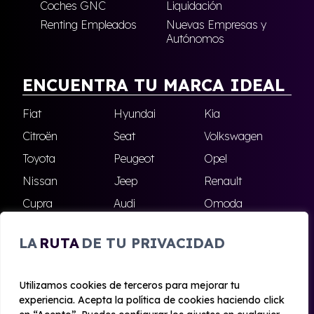
Coches GNC
Liquidación
Renting Empleados
Nuevas Empresas y
Autónomos
ENCUENTRA TU MARCA IDEAL
Fiat
Hyundai
Kia
Citroën
Seat
Volkswagen
Toyota
Peugeot
Opel
Nissan
Jeep
Renault
Cupra
Audi
Omoda
BMW
Dacia
Mazda
LA
RUTA
DE TU PRIVACIDAD
Skoda
Ford
Todas las marcas
Utilizamos cookies de terceros para mejorar tu
experiencia. Acepta la política de cookies haciendo click
© 2020 - 2026 Alhambra Renting