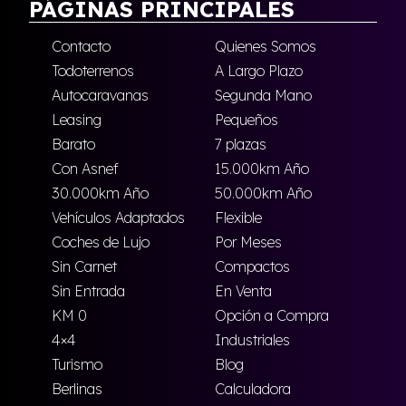
PÁGINAS PRINCIPALES
Contacto
Quienes Somos
Todoterrenos
A Largo Plazo
Autocaravanas
Segunda Mano
Leasing
Pequeños
Barato
7 plazas
Con Asnef
15.000km Año
30.000km Año
50.000km Año
Vehículos Adaptados
Flexible
Coches de Lujo
Por Meses
Sin Carnet
Compactos
Sin Entrada
En Venta
KM 0
Opción a Compra
4×4
Industriales
Turismo
Blog
Berlinas
Calculadora