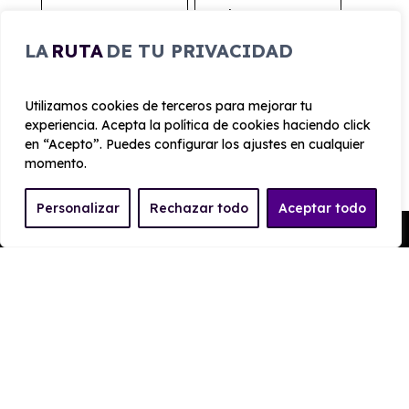
Largo
Alto
4.350 mm
1.525 mm
LA
RUTA
DE TU PRIVACIDAD
Ancho
Maletero
Utilizamos cookies de terceros para mejorar tu
1800 mm
380
experiencia. Acepta la política de cookies haciendo click
en “Acepto”. Puedes configurar los ajustes en cualquier
momento.
PRESTACIONES
Personalizar
Rechazar todo
Aceptar todo
Velocidad
Cilindrada
Pedir Presupuesto
máxima
1.199 cc
210 km/h
Aceleración
Tracción
8 seg
Delantera
CONSUMO Y EMISIONES