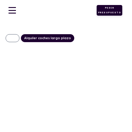
PEDIR
PRESUPUESTO
Alquiler coches largo plazo
CITROEN C4
Hybrid Business
Edition
355€/Mes
Desde:
+ IVA
Híbrido
Automático
145cv
ECO
gasolina