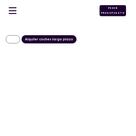
PEDIR
PRESUPUESTO
Alquiler coches largo plazo
VOLKSWAGEN
Caddy Fresh Van
2.0 TDI 75kW
(102CV) 6vel. –
ISOTERMO
562€/Mes
Desde:
+ IVA