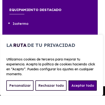
EQUIPAMIENTO DESTACADO
Isotermo
LA
RUTA
DE TU PRIVACIDAD
CARROCERÍA
Utilizamos cookies de terceros para mejorar tu
experiencia. Acepta la política de cookies haciendo click
Largo
Alto
en “Acepto”. Puedes configurar los ajustes en cualquier
4.500 mm
1.798 mm
momento.
Personalizar
Rechazar todo
Aceptar todo
Ancho
Maletero
Pedir Presupuesto
1855 mm
3,1