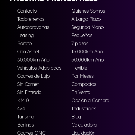
Contacto
Quienes Somos
Todoterrenos
A Largo Plazo
Autocaravanas
Segunda Mano
Leasing
Pequeños
Barato
7 plazas
Con Asnef
15.000km Año
30.000km Año
50.000km Año
Vehículos Adaptados
Flexible
Coches de Lujo
Por Meses
Sin Carnet
Compactos
Sin Entrada
En Venta
KM 0
Opción a Compra
4×4
Industriales
Turismo
Blog
Berlinas
Calculadora
Coches GNC
Liquidación