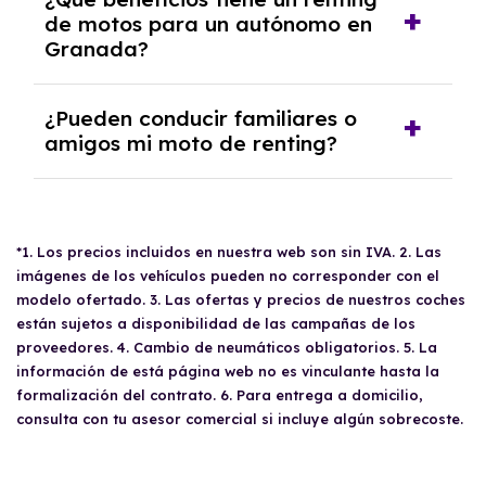
no es lo habitual.
deberás pagar el coste del exceso. Por el
de motos para un autónomo en
Granada?
contrario, si recorres menos kilómetros, se te
devolverá la diferencia proporcional.
Un autónomo en Granada puede deducir
¿Pueden conducir familiares o
hasta el 100% del gasto e IVA
amigos mi moto de renting?
si la moto se
usa para su actividad profesional. Además,
puede disfrutar de descuentos en movilidad,
Sí, siempre que tengan un carné de moto
ahorro en peajes y estacionamiento gratuito
válido, tus
familiares o amigos
pueden
en muchas zonas urbanas.
*1. Los precios incluidos en nuestra web son sin IVA. 2. Las
utilizar tu moto de renting sin necesidad de
imágenes de los vehículos pueden no corresponder con el
permisos especiales. Aun así, es recomendable
modelo ofertado. 3. Las ofertas y precios de nuestros coches
revisar las condiciones del contrato para
están sujetos a disponibilidad de las campañas de los
evitar sorpresas.
proveedores. 4. Cambio de neumáticos obligatorios. 5. La
información de está página web no es vinculante hasta la
formalización del contrato. 6. Para entrega a domicilio,
consulta con tu asesor comercial si incluye algún sobrecoste.