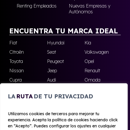
Renting Empleados
Nuevas Empresas y
Autónomos
ENCUENTRA TU MARCA IDEAL
Fiat
Hyundai
Kia
Citroën
Seat
Volkswagen
Toyota
Peugeot
Opel
Nissan
Jeep
Renault
Cupra
Audi
Omoda
BMW
Dacia
Mazda
LA
RUTA
DE TU PRIVACIDAD
Skoda
Ford
Todas las marcas
Utilizamos cookies de terceros para mejorar tu
experiencia. Acepta la política de cookies haciendo click
© 2020 - 2026 Alhambra Renting
en “Acepto”. Puedes configurar los ajustes en cualquier