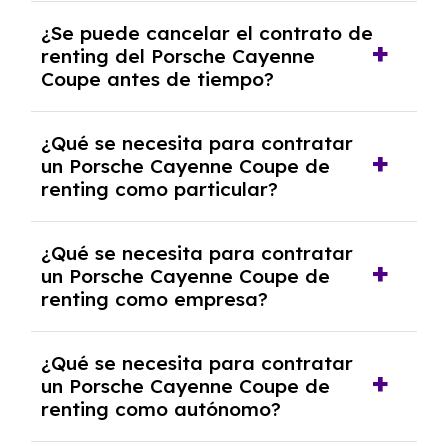
No, con el renting tienes la ventaja de que no
¿Se puede cancelar el contrato de
tendrás que pagar ningún tipo de entrada
renting del Porsche Cayenne
salvo en casos que lo exija el proveedor
Coupe antes de tiempo?
debido al resultado del estudio de viabilidad
económica.
Generalmente, puedes rescindir el contrato,
¿Qué se necesita para contratar
pero puede haber penalizaciones por
un Porsche Cayenne Coupe de
cancelación anticipada. Es importante revisar
renting como particular?
las condiciones del contrato y hablar con un
experto que te asesore.
Se requiere DNI/NIE, justificante de ingresos
¿Qué se necesita para contratar
y, en algunos casos, una consulta de solvencia
un Porsche Cayenne Coupe de
crediticia y un pago inicial.
renting como empresa?
Necesitarás el CIF de la empresa,
¿Qué se necesita para contratar
documentación financiera y, en algunos
un Porsche Cayenne Coupe de
casos, un informe de solvencia de la empresa
renting como autónomo?
y un pago inicial.