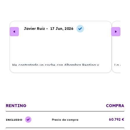
Javier Ruiz -
17 Jun, 2026
A
ado
He contratado un coche con Alhambra Renting y
La exper
estoy impresionado. Todo ha sido transparente y sin
excelent
sorpresas. ¡Recomendado!
sin comp
RENTING
COMPRA
60.792 €
INCLUIDO
Precio de compra