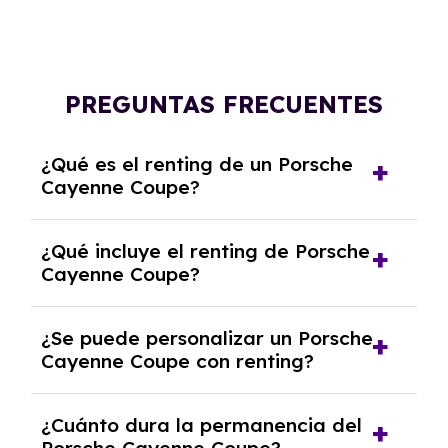
PREGUNTAS FRECUENTES
¿Qué es el renting de un Porsche
Cayenne Coupe?
El renting de un Porsche Cayenne Coupe es un
¿Qué incluye el renting de Porsche
contrato de alquiler a largo plazo en el que
Cayenne Coupe?
pagas una cuota mensual fija por el uso del
coche durante un periodo determinado,
El renting incluye el uso y disfrute del coche,
generalmente entre 2 y 5 años.
¿Se puede personalizar un Porsche
seguro a todo riesgo, mantenimiento,
Cayenne Coupe con renting?
reparaciones, impuestos, asistencia en
carretera y gestión de la documentación.
Sí, puedes personalizar el coche con ciertas
¿Cuánto dura la permanencia del
opciones y equipamiento adicional, siempre y