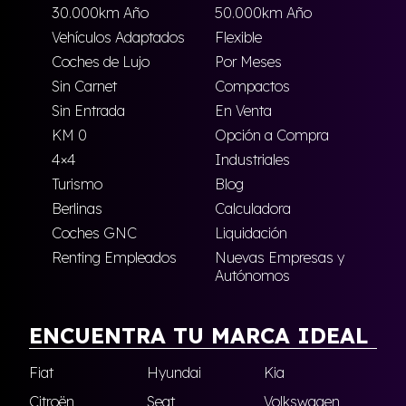
30.000km Año
50.000km Año
Vehículos Adaptados
Flexible
Coches de Lujo
Por Meses
Sin Carnet
Compactos
Sin Entrada
En Venta
KM 0
Opción a Compra
4×4
Industriales
Turismo
Blog
Berlinas
Calculadora
Coches GNC
Liquidación
Renting Empleados
Nuevas Empresas y
Autónomos
ENCUENTRA TU MARCA IDEAL
Fiat
Hyundai
Kia
Citroën
Seat
Volkswagen