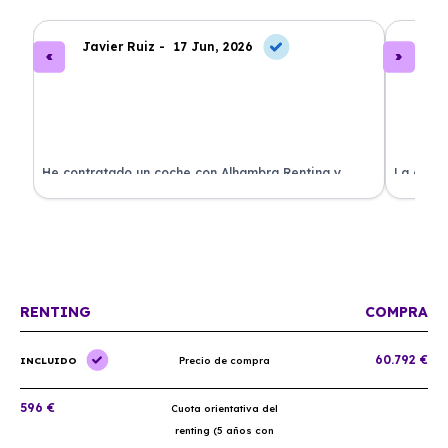
Javier Ruiz -
17 Jun, 2026
A
ado
He contratado un coche con Alhambra Renting y
La exper
estoy impresionado. Todo ha sido transparente y sin
excelent
sorpresas. ¡Recomendado!
sin comp
RENTING
COMPRA
60.792 €
INCLUIDO
Precio de compra
596 €
Cuota orientativa del
renting (5 años con