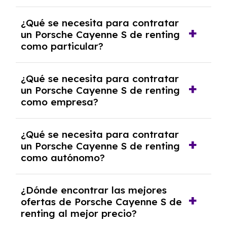
económica.
Generalmente, puedes rescindir el contrato,
¿Qué se necesita para contratar
pero puede haber penalizaciones por
un Porsche Cayenne S de renting
cancelación anticipada. Es importante revisar
como particular?
las condiciones del contrato y hablar con un
experto que te asesore.
Se requiere DNI/NIE, justificante de ingresos
¿Qué se necesita para contratar
y, en algunos casos, una consulta de solvencia
un Porsche Cayenne S de renting
crediticia y un pago inicial.
como empresa?
Necesitarás el CIF de la empresa,
¿Qué se necesita para contratar
documentación financiera y, en algunos
un Porsche Cayenne S de renting
casos, un informe de solvencia de la empresa
como autónomo?
y un pago inicial.
Se necesita DNI/NIE, alta en el régimen de
¿Dónde encontrar las mejores
autónomos, justificante de ingresos y, en
ofertas de Porsche Cayenne S de
algunos casos, un informe fiscal y un pago
renting al mejor precio?
inicial.