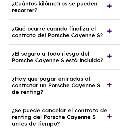
¿Cuántos kilómetros se pueden
renting, que normalmente varía entre 2 y 5
recorrer?
años.
El número de kilómetros está limitado por el
¿Qué ocurre cuando finaliza el
contrato y puede variar entre 10,000 y
contrato del Porsche Cayenne S?
30,000 km anuales. Si excedes ese límite,
puede haber un cargo adicional.
Al finalizar el contrato, puedes devolver el
¿El seguro a todo riesgo del
coche, renovarlo por uno nuevo o, en algunos
Porsche Cayenne S está incluido?
casos, comprarlo a un precio previamente
acordado.
Con el renting podrás disfrutar de un Porsche
¿Hay que pagar entradas al
Cayenne S con el seguro a todo riesgo sin
contratar un Porsche Cayenne S
franquicia incluido dentro de las cuotas
de renting?
mensuales.
No, con el renting tienes la ventaja de que no
¿Se puede cancelar el contrato de
tendrás que pagar ningún tipo de entrada
renting del Porsche Cayenne S
salvo en casos que lo exija el proveedor
antes de tiempo?
debido al resultado del estudio de viabilidad