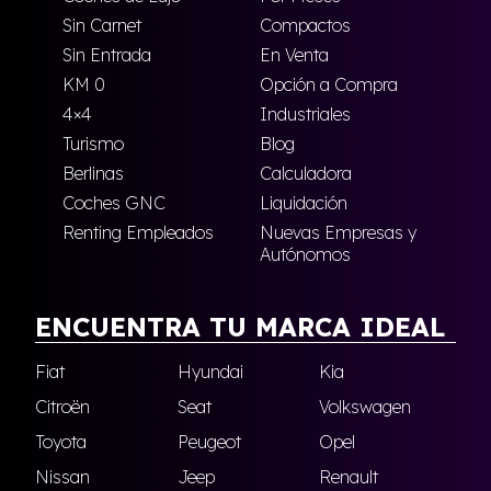
Sin Carnet
Compactos
Sin Entrada
En Venta
KM 0
Opción a Compra
4×4
Industriales
Turismo
Blog
Berlinas
Calculadora
Coches GNC
Liquidación
Renting Empleados
Nuevas Empresas y
Autónomos
ENCUENTRA TU MARCA IDEAL
Fiat
Hyundai
Kia
Citroën
Seat
Volkswagen
Toyota
Peugeot
Opel
Nissan
Jeep
Renault