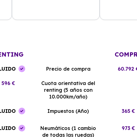
La experiencia con Alhambra
Contratar el re
Renting ha sido excelente. El coche
y el equipo me
llegó en perfectas condiciones y sin
¡Estoy muy sati
complicaciones.
elección!
ENTING
COMP
LUIDO
Precio de compra
60.792 
596 €
Cuota orientativa del
renting (5 años con
10.000km/año)
LUIDO
Impuestos (Año)
365 €
LUIDO
Neumáticos (1 cambio
973 €
de todas las ruedas)