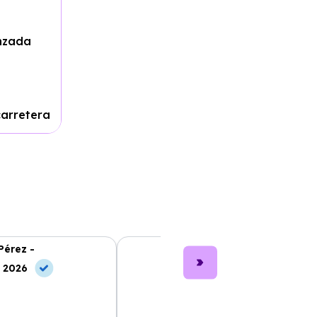
nzada
carretera
Pérez -
Lucía García -
, 2026
10 Jul, 2026