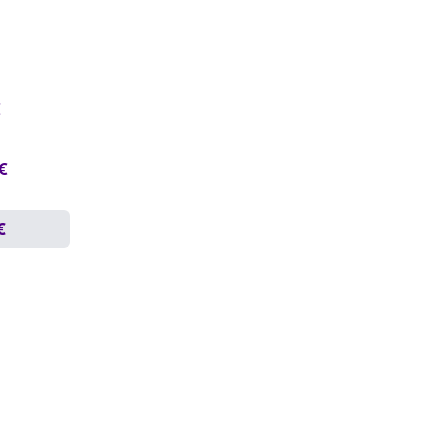
€
 €
€