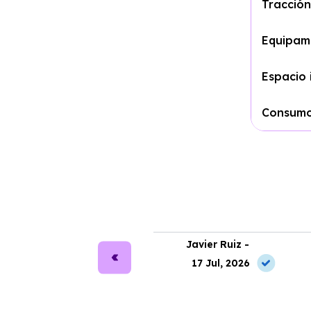
Tracción
Equipam
Espacio 
Consum
ra Martín -
Javier Ruiz -
2 Jul, 2026
17 Jul, 2026