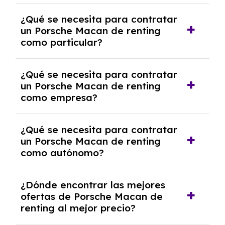
económica.
Generalmente, puedes rescindir el contrato,
¿Qué se necesita para contratar
pero puede haber penalizaciones por
un Porsche Macan de renting
cancelación anticipada. Es importante revisar
como particular?
las condiciones del contrato y hablar con un
experto que te asesore.
Se requiere DNI/NIE, justificante de ingresos
¿Qué se necesita para contratar
y, en algunos casos, una consulta de solvencia
un Porsche Macan de renting
crediticia y un pago inicial.
como empresa?
Necesitarás el CIF de la empresa,
¿Qué se necesita para contratar
documentación financiera y, en algunos
un Porsche Macan de renting
casos, un informe de solvencia de la empresa
como autónomo?
y un pago inicial.
Se necesita DNI/NIE, alta en el régimen de
¿Dónde encontrar las mejores
autónomos, justificante de ingresos y, en
ofertas de Porsche Macan de
algunos casos, un informe fiscal y un pago
renting al mejor precio?
inicial.