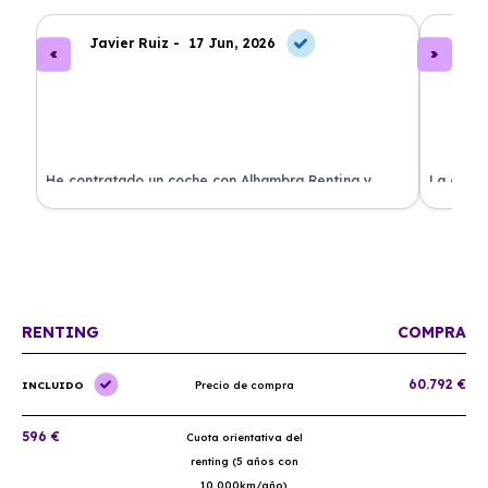
Javier Ruiz -
17 Jun, 2026
A
ado
He contratado un coche con Alhambra Renting y
La exper
estoy impresionado. Todo ha sido transparente y sin
excelent
sorpresas. ¡Recomendado!
sin comp
RENTING
COMPRA
60.792 €
INCLUIDO
Precio de compra
596 €
Cuota orientativa del
renting (5 años con
10.000km/año)