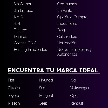
Sin Carnet
Compactos
Sin Entrada
En Venta
KM 0
Opción a Compra
4×4
Industriales
Turismo
Blog
Berlinas
Calculadora
Coches GNC
Liquidación
Renting Empleados
Nuevas Empresas y
Autónomos
ENCUENTRA TU MARCA IDEAL
Fiat
Hyundai
Kia
Citroën
Seat
Volkswagen
Toyota
Peugeot
Opel
Nissan
Jeep
Renault