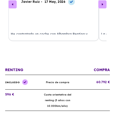
Javier Ruiz -
17 May, 2026
A
ado
He contratado un coche con Alhambra Renting y
La exper
estoy impresionado. Todo ha sido transparente y sin
excelent
sorpresas. ¡Recomendado!
sin comp
RENTING
COMPRA
60.792 €
INCLUIDO
Precio de compra
596 €
Cuota orientativa del
renting (5 años con
10.000km/año)