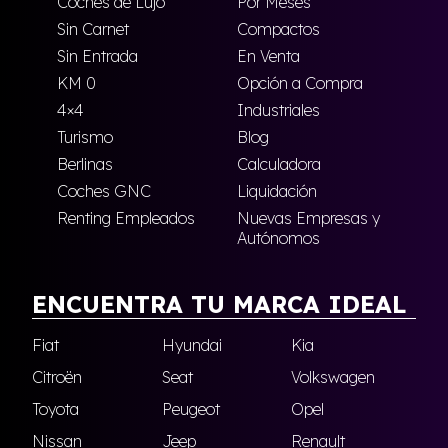
Coches de Lujo
Por Meses
Sin Carnet
Compactos
Sin Entrada
En Venta
KM 0
Opción a Compra
4×4
Industriales
Turismo
Blog
Berlinas
Calculadora
Coches GNC
Liquidación
Renting Empleados
Nuevas Empresas y
Autónomos
ENCUENTRA TU MARCA IDEAL
Fiat
Hyundai
Kia
Citroën
Seat
Volkswagen
Toyota
Peugeot
Opel
Nissan
Jeep
Renault