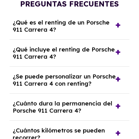
PREGUNTAS FRECUENTES
¿Qué es el renting de un Porsche
911 Carrera 4?
El renting de un Porsche 911 Carrera 4 es un
¿Qué incluye el renting de Porsche
contrato de alquiler a largo plazo en el que
911 Carrera 4?
pagas una cuota mensual fija por el uso del
coche durante un periodo determinado,
El renting incluye el uso y disfrute del coche,
generalmente entre 2 y 5 años.
¿Se puede personalizar un Porsche
seguro a todo riesgo, mantenimiento,
911 Carrera 4 con renting?
reparaciones, impuestos, asistencia en
carretera y gestión de la documentación.
Sí, puedes personalizar el coche con ciertas
¿Cuánto dura la permanencia del
opciones y equipamiento adicional, siempre y
Porsche 911 Carrera 4?
cuando lo pactes con la empresa de renting.
Puedes elegir la duración del contrato de
¿Cuántos kilómetros se pueden
renting, que normalmente varía entre 2 y 5
recorrer?