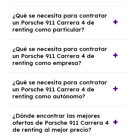
económica.
Generalmente, puedes rescindir el contrato,
¿Qué se necesita para contratar
pero puede haber penalizaciones por
un Porsche 911 Carrera 4 de
cancelación anticipada. Es importante revisar
renting como particular?
las condiciones del contrato y hablar con un
experto que te asesore.
Se requiere DNI/NIE, justificante de ingresos
¿Qué se necesita para contratar
y, en algunos casos, una consulta de solvencia
un Porsche 911 Carrera 4 de
crediticia y un pago inicial.
renting como empresa?
Necesitarás el CIF de la empresa,
¿Qué se necesita para contratar
documentación financiera y, en algunos
un Porsche 911 Carrera 4 de
casos, un informe de solvencia de la empresa
renting como autónomo?
y un pago inicial.
Se necesita DNI/NIE, alta en el régimen de
¿Dónde encontrar las mejores
autónomos, justificante de ingresos y, en
ofertas de Porsche 911 Carrera 4
algunos casos, un informe fiscal y un pago
de renting al mejor precio?
inicial.