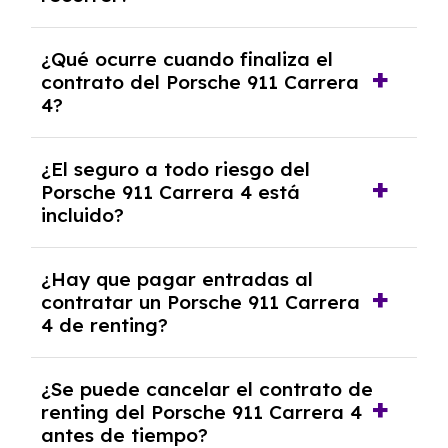
años.
El número de kilómetros está limitado por el
¿Qué ocurre cuando finaliza el
contrato y puede variar entre 10,000 y
contrato del Porsche 911 Carrera
30,000 km anuales. Si excedes ese límite,
4?
puede haber un cargo adicional.
Al finalizar el contrato, puedes devolver el
¿El seguro a todo riesgo del
coche, renovarlo por uno nuevo o, en algunos
Porsche 911 Carrera 4 está
casos, comprarlo a un precio previamente
incluido?
acordado.
Con el renting podrás disfrutar de un Porsche
¿Hay que pagar entradas al
911 Carrera 4 con el seguro a todo riesgo sin
contratar un Porsche 911 Carrera
franquicia incluido dentro de las cuotas
4 de renting?
mensuales.
No, con el renting tienes la ventaja de que no
¿Se puede cancelar el contrato de
tendrás que pagar ningún tipo de entrada
renting del Porsche 911 Carrera 4
salvo en casos que lo exija el proveedor
antes de tiempo?
debido al resultado del estudio de viabilidad