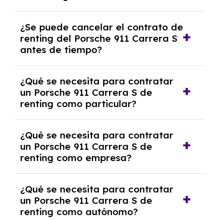
No, con el renting tienes la ventaja de que no
¿Se puede cancelar el contrato de
tendrás que pagar ningún tipo de entrada
renting del Porsche 911 Carrera S
salvo en casos que lo exija el proveedor
antes de tiempo?
debido al resultado del estudio de viabilidad
económica.
Generalmente, puedes rescindir el contrato,
¿Qué se necesita para contratar
pero puede haber penalizaciones por
un Porsche 911 Carrera S de
cancelación anticipada. Es importante revisar
renting como particular?
las condiciones del contrato y hablar con un
experto que te asesore.
Se requiere DNI/NIE, justificante de ingresos
¿Qué se necesita para contratar
y, en algunos casos, una consulta de solvencia
un Porsche 911 Carrera S de
crediticia y un pago inicial.
renting como empresa?
Necesitarás el CIF de la empresa,
¿Qué se necesita para contratar
documentación financiera y, en algunos
un Porsche 911 Carrera S de
casos, un informe de solvencia de la empresa
renting como autónomo?
y un pago inicial.