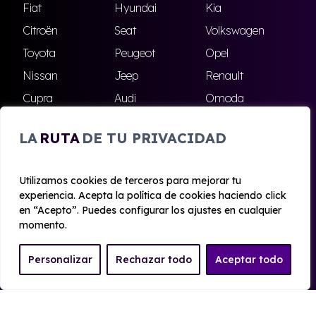
Fiat
Hyundai
Kia
Citroën
Seat
Volkswagen
Toyota
Peugeot
Opel
Nissan
Jeep
Renault
Cupra
Audi
Omoda
BMW
Dacia
Mazda
LA
RUTA
DE TU PRIVACIDAD
Skoda
Ford
Todas las marcas
Utilizamos cookies de terceros para mejorar tu
experiencia. Acepta la política de cookies haciendo click
© 2020 - 2026 Alhambra Renting
en “Acepto”. Puedes configurar los ajustes en cualquier
Aviso legal y Privacidad
|
Política de cookies
|
Términos
momento.
Personalizar
Rechazar todo
Aceptar todo