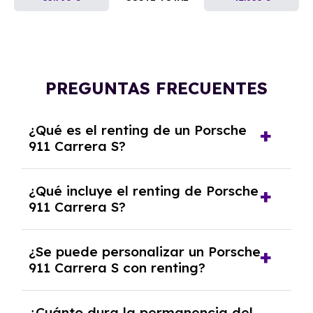
PREGUNTAS FRECUENTES
¿Qué es el renting de un Porsche
911 Carrera S?
El renting de un Porsche 911 Carrera S es un
¿Qué incluye el renting de Porsche
contrato de alquiler a largo plazo en el que
911 Carrera S?
pagas una cuota mensual fija por el uso del
coche durante un periodo determinado,
El renting incluye el uso y disfrute del coche,
generalmente entre 2 y 5 años.
¿Se puede personalizar un Porsche
seguro a todo riesgo, mantenimiento,
911 Carrera S con renting?
reparaciones, impuestos, asistencia en
carretera y gestión de la documentación.
Sí, puedes personalizar el coche con ciertas
¿Cuánto dura la permanencia del