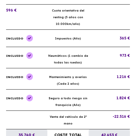
596 €
Cuota orientativa del
renting (5 años con
10.000km/año)
365 €
INCLUIDO
Impuestos (Año)
973 €
INCLUIDO
Neumáticos (1 cambio de
todas las ruedas)
1.216 €
INCLUIDO
Mantenimiento y averías
(Cada 2 años)
1.824 €
INCLUIDO
Seguro a todo riesgo sin
franquicia (Año)
-22.516 €
Venta del vehículo de 2ª
mano
35.760 €
COSTE TOTAL
42.653 €