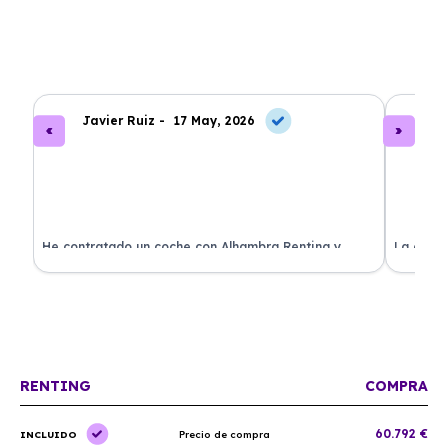
Javier Ruiz -
17 May, 2026
A
ado
He contratado un coche con Alhambra Renting y
La exper
estoy impresionado. Todo ha sido transparente y sin
excelent
sorpresas. ¡Recomendado!
sin comp
RENTING
COMPRA
60.792 €
INCLUIDO
Precio de compra