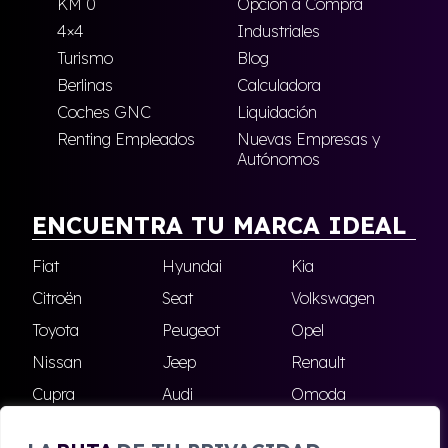
KM 0
Opción a Compra
4×4
Industriales
Turismo
Blog
Berlinas
Calculadora
Coches GNC
Liquidación
Renting Empleados
Nuevas Empresas y
Autónomos
ENCUENTRA TU MARCA IDEAL
Fiat
Hyundai
Kia
Citroën
Seat
Volkswagen
Toyota
Peugeot
Opel
Nissan
Jeep
Renault
Cupra
Audi
Omoda
BMW
Dacia
Mazda