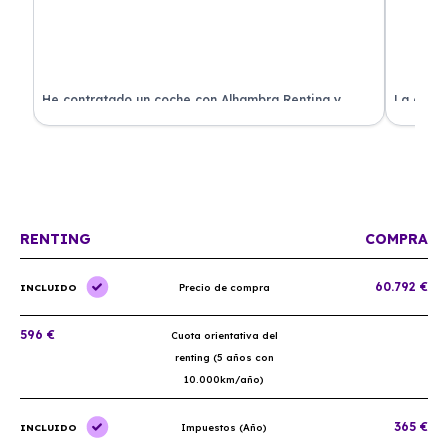
ado
He contratado un coche con Alhambra Renting y
La exper
estoy impresionado. Todo ha sido transparente y sin
excelent
sorpresas. ¡Recomendado!
sin comp
RENTING
COMPRA
60.792 €
INCLUIDO
Precio de compra
596 €
Cuota orientativa del
renting (5 años con
10.000km/año)
365 €
INCLUIDO
Impuestos (Año)