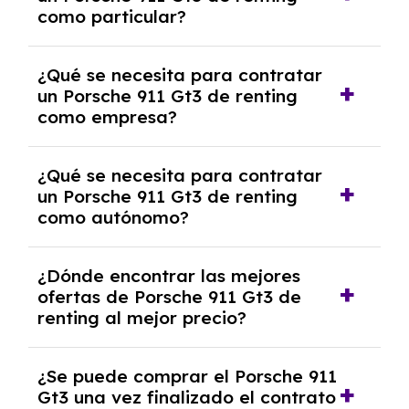
cancelación anticipada. Es importante revisar
como particular?
las condiciones del contrato y hablar con un
experto que te asesore.
Se requiere DNI/NIE, justificante de ingresos
¿Qué se necesita para contratar
y, en algunos casos, una consulta de solvencia
un Porsche 911 Gt3 de renting
crediticia y un pago inicial.
como empresa?
Necesitarás el CIF de la empresa,
¿Qué se necesita para contratar
documentación financiera y, en algunos
un Porsche 911 Gt3 de renting
casos, un informe de solvencia de la empresa
como autónomo?
y un pago inicial.
Se necesita DNI/NIE, alta en el régimen de
¿Dónde encontrar las mejores
autónomos, justificante de ingresos y, en
ofertas de Porsche 911 Gt3 de
algunos casos, un informe fiscal y un pago
renting al mejor precio?
inicial.
En nuestra página web podrás encontrar las
¿Se puede comprar el Porsche 911
mejores ofertas de vehículos de renting con
Gt3 una vez finalizado el contrato
todos los gastos incluidos y sin pagar