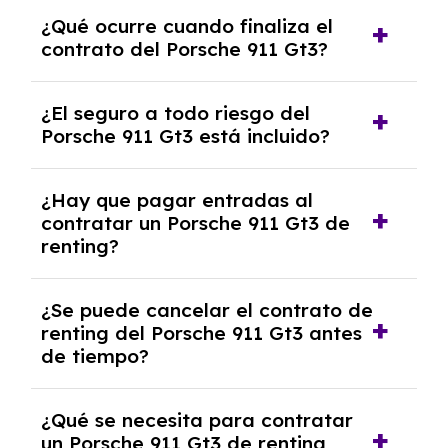
El número de kilómetros está limitado por el
¿Qué ocurre cuando finaliza el
contrato y puede variar entre 10,000 y
contrato del Porsche 911 Gt3?
30,000 km anuales. Si excedes ese límite,
puede haber un cargo adicional.
Al finalizar el contrato, puedes devolver el
¿El seguro a todo riesgo del
coche, renovarlo por uno nuevo o, en algunos
Porsche 911 Gt3 está incluido?
casos, comprarlo a un precio previamente
acordado.
Con el renting podrás disfrutar de un Porsche
¿Hay que pagar entradas al
911 Gt3 con el seguro a todo riesgo sin
contratar un Porsche 911 Gt3 de
franquicia incluido dentro de las cuotas
renting?
mensuales.
No, con el renting tienes la ventaja de que no
¿Se puede cancelar el contrato de
tendrás que pagar ningún tipo de entrada
renting del Porsche 911 Gt3 antes
salvo en casos que lo exija el proveedor
de tiempo?
debido al resultado del estudio de viabilidad
económica.
Generalmente, puedes rescindir el contrato,
¿Qué se necesita para contratar
pero puede haber penalizaciones por
un Porsche 911 Gt3 de renting