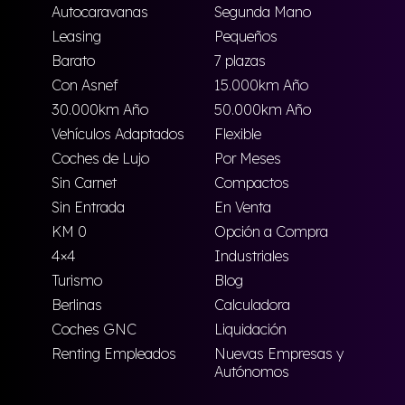
Autocaravanas
Segunda Mano
Leasing
Pequeños
Barato
7 plazas
Con Asnef
15.000km Año
30.000km Año
50.000km Año
Vehículos Adaptados
Flexible
Coches de Lujo
Por Meses
Sin Carnet
Compactos
Sin Entrada
En Venta
KM 0
Opción a Compra
4×4
Industriales
Turismo
Blog
Berlinas
Calculadora
Coches GNC
Liquidación
Renting Empleados
Nuevas Empresas y
Autónomos