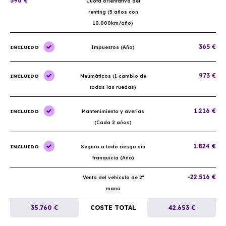
596 €
Cuota orientativa del
renting (5 años con
10.000km/año)
365 €
INCLUIDO
Impuestos (Año)
973 €
INCLUIDO
Neumáticos (1 cambio de
todas las ruedas)
1.216 €
INCLUIDO
Mantenimiento y averías
(Cada 2 años)
1.824 €
INCLUIDO
Seguro a todo riesgo sin
franquicia (Año)
-22.516 €
Venta del vehículo de 2ª
mano
35.760 €
COSTE TOTAL
42.653 €