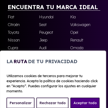
ENCUENTRA TU MARCA IDEAL
Fiat
Hyundai
Kia
Citroën
Seat
Volkswagen
Toyota
Peugeot
Opel
Nissan
Jeep
Renault
Cupra
Audi
Omoda
BMW
Dacia
Mazda
LA
RUTA
DE TU PRIVACIDAD
Skoda
Ford
Todas las marcas
Utilizamos cookies de terceros para mejorar tu
experiencia. Acepta la política de cookies haciendo click
© 2020 - 2026 Alhambra Renting
en “Acepto”. Puedes configurar los ajustes en cualquier
Aviso legal y Privacidad
|
Política de cookies
|
Términos
momento.
Personalizar
Rechazar todo
Aceptar todo