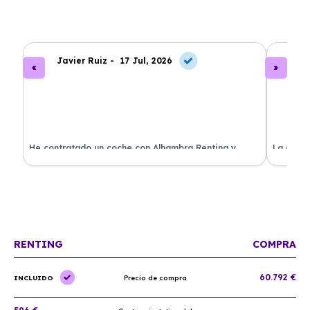
Javier Ruiz -
17 Jul, 2026
A
ado
He contratado un coche con Alhambra Renting y
La exper
estoy impresionado. Todo ha sido transparente y sin
excelent
sorpresas. ¡Recomendado!
sin comp
RENTING
COMPRA
60.792 €
INCLUIDO
Precio de compra