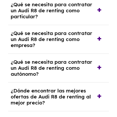
¿Qué se necesita para contratar
pero puede haber penalizaciones por
un Audi R8 de renting como
cancelación anticipada. Es importante revisar
particular?
las condiciones del contrato y hablar con un
experto que te asesore.
Se requiere DNI/NIE, justificante de ingresos
¿Qué se necesita para contratar
y, en algunos casos, una consulta de solvencia
un Audi R8 de renting como
crediticia y un pago inicial.
empresa?
Necesitarás el CIF de la empresa,
¿Qué se necesita para contratar
documentación financiera y, en algunos
un Audi R8 de renting como
casos, un informe de solvencia de la empresa
autónomo?
y un pago inicial.
Se necesita DNI/NIE, alta en el régimen de
¿Dónde encontrar las mejores
autónomos, justificante de ingresos y, en
ofertas de Audi R8 de renting al
algunos casos, un informe fiscal y un pago
mejor precio?
inicial.
En nuestra página web podrás encontrar las