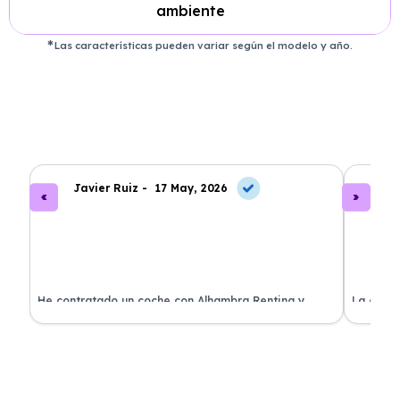
ambiente
Las características pueden variar según el modelo y año.
Javier Ruiz -
17 May, 2026
A
ado
He contratado un coche con Alhambra Renting y
La exper
estoy impresionado. Todo ha sido transparente y sin
excelent
sorpresas. ¡Recomendado!
sin comp