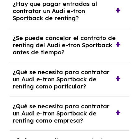
¿Hay que pagar entradas al
tron Sportback con el seguro a todo riesgo
contratar un Audi e-tron
sin franquicia incluido dentro de las cuotas
Sportback de renting?
mensuales.
No, con el renting tienes la ventaja de que no
¿Se puede cancelar el contrato de
tendrás que pagar ningún tipo de entrada
renting del Audi e-tron Sportback
salvo en casos que lo exija el proveedor
antes de tiempo?
debido al resultado del estudio de viabilidad
económica.
Generalmente, puedes rescindir el contrato,
¿Qué se necesita para contratar
pero puede haber penalizaciones por
un Audi e-tron Sportback de
cancelación anticipada. Es importante revisar
renting como particular?
las condiciones del contrato y hablar con un
experto que te asesore.
Se requiere DNI/NIE, justificante de ingresos
¿Qué se necesita para contratar
y, en algunos casos, una consulta de solvencia
un Audi e-tron Sportback de
crediticia y un pago inicial.
renting como empresa?
Necesitarás el CIF de la empresa,