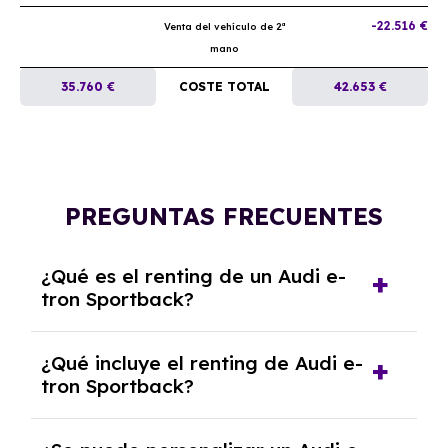
-22.516 €
Venta del vehículo de 2ª
mano
35.760 €
COSTE TOTAL
42.653 €
PREGUNTAS FRECUENTES
¿Qué es el renting de un Audi e-
tron Sportback?
El renting de un Audi e-tron Sportback es un
¿Qué incluye el renting de Audi e-
contrato de alquiler a largo plazo en el que
tron Sportback?
pagas una cuota mensual fija por el uso del
coche durante un periodo determinado,
El renting incluye el uso y disfrute del coche,
generalmente entre 2 y 5 años.