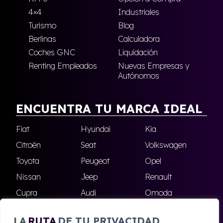
4×4
Industriales
Turismo
Blog
Berlinas
Calculadora
Coches GNC
Liquidación
Renting Empleados
Nuevas Empresas y
Autónomos
ENCUENTRA TU MARCA IDEAL
Fiat
Hyundai
Kia
Citroën
Seat
Volkswagen
Toyota
Peugeot
Opel
Nissan
Jeep
Renault
Cupra
Audi
Omoda
BMW
Dacia
Mazda
LA
RUTA
DE TU PRIVACIDAD