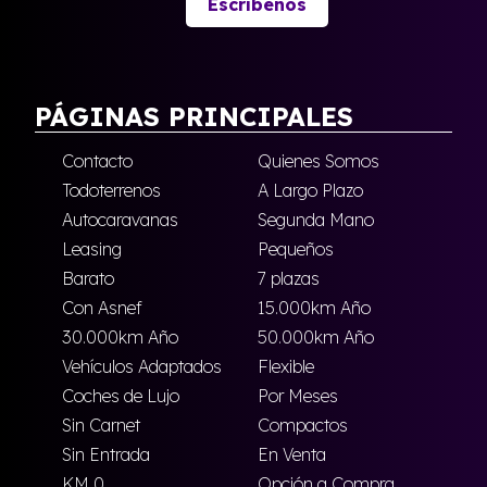
Escríbenos
PÁGINAS PRINCIPALES
Contacto
Quienes Somos
Todoterrenos
A Largo Plazo
Autocaravanas
Segunda Mano
Leasing
Pequeños
Barato
7 plazas
Con Asnef
15.000km Año
30.000km Año
50.000km Año
Vehículos Adaptados
Flexible
Coches de Lujo
Por Meses
Sin Carnet
Compactos
Sin Entrada
En Venta
KM 0
Opción a Compra