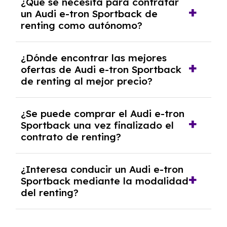
¿Qué se necesita para contratar
documentación financiera y, en algunos
un Audi e-tron Sportback de
casos, un informe de solvencia de la empresa
renting como autónomo?
y un pago inicial.
Se necesita DNI/NIE, alta en el régimen de
¿Dónde encontrar las mejores
autónomos, justificante de ingresos y, en
ofertas de Audi e-tron Sportback
algunos casos, un informe fiscal y un pago
de renting al mejor precio?
inicial.
En nuestra página web podrás encontrar las
¿Se puede comprar el Audi e-tron
mejores ofertas de vehículos de renting con
Sportback una vez finalizado el
todos los gastos incluidos y sin pagar
contrato de renting?
entradas.
Sí, en algunos casos, al final del contrato de
¿Interesa conducir un Audi e-tron
renting se puede adquirir el coche. En este
Sportback mediante la modalidad
caso tendrán que analizar los años, la
del renting?
cantidad de kilómetros recorridos y el coste
del mercado actual.
El renting puede ser ventajoso si prefieres una