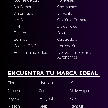
Coches de Lujo
Por Meses
Sin Carnet
Compactos
Sin Entrada
En Venta
KM 0
Opción a Compra
4×4
Industriales
Turismo
Blog
Berlinas
Calculadora
Coches GNC
Liquidación
Renting Empleados
Nuevas Empresas y
Autónomos
ENCUENTRA TU MARCA IDEAL
Fiat
Hyundai
Kia
Citroën
Seat
Volkswagen
Toyota
Peugeot
Opel
Nissan
Jeep
Renault