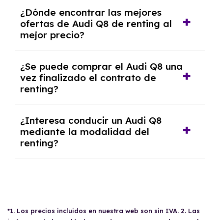
Se necesita DNI/NIE, alta en el régimen de
¿Dónde encontrar las mejores
autónomos, justificante de ingresos y, en
ofertas de Audi Q8 de renting al
algunos casos, un informe fiscal y un pago
mejor precio?
inicial.
En nuestra página web podrás encontrar las
¿Se puede comprar el Audi Q8 una
mejores ofertas de vehículos de renting con
vez finalizado el contrato de
todos los gastos incluidos y sin pagar
renting?
entradas.
Sí, en algunos casos, al final del contrato de
¿Interesa conducir un Audi Q8
renting se puede adquirir el coche. En este
mediante la modalidad del
caso tendrán que analizar los años, la
renting?
cantidad de kilómetros recorridos y el coste
del mercado actual.
El renting puede ser ventajoso si prefieres una
cuota fija mensual, sin preocuparte de
mantenimiento, seguro o depreciación, y si te
gusta cambiar de coche cada pocos años.
*1. Los precios incluidos en nuestra web son sin IVA. 2. Las