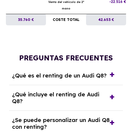
-22.516 €
Venta del vehículo de 2ª
mano
35.760 €
COSTE TOTAL
42.653 €
PREGUNTAS FRECUENTES
¿Qué es el renting de un Audi Q8?
El renting de un Audi Q8 es un contrato de
¿Qué incluye el renting de Audi
alquiler a largo plazo en el que pagas una
Q8?
cuota mensual fija por el uso del coche
durante un periodo determinado,
El renting incluye el uso y disfrute del coche,
generalmente entre 2 y 5 años.
¿Se puede personalizar un Audi Q8
seguro a todo riesgo, mantenimiento,
con renting?
reparaciones, impuestos, asistencia en