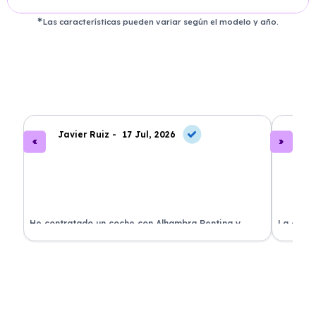
Las características pueden variar según el modelo y año.
Javier Ruiz -
17 Jul, 2026
A
ado
He contratado un coche con Alhambra Renting y
La exper
estoy impresionado. Todo ha sido transparente y sin
excelent
sorpresas. ¡Recomendado!
sin comp