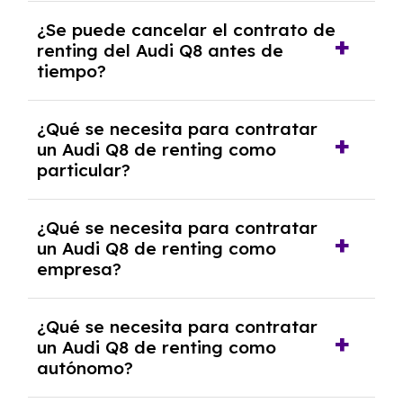
No, con el renting tienes la ventaja de que no
¿Se puede cancelar el contrato de
tendrás que pagar ningún tipo de entrada
renting del Audi Q8 antes de
salvo en casos que lo exija el proveedor
tiempo?
debido al resultado del estudio de viabilidad
económica.
Generalmente, puedes rescindir el contrato,
¿Qué se necesita para contratar
pero puede haber penalizaciones por
un Audi Q8 de renting como
cancelación anticipada. Es importante revisar
particular?
las condiciones del contrato y hablar con un
experto que te asesore.
Se requiere DNI/NIE, justificante de ingresos
¿Qué se necesita para contratar
y, en algunos casos, una consulta de solvencia
un Audi Q8 de renting como
crediticia y un pago inicial.
empresa?
Necesitarás el CIF de la empresa,
¿Qué se necesita para contratar
documentación financiera y, en algunos
un Audi Q8 de renting como
casos, un informe de solvencia de la empresa
autónomo?
y un pago inicial.