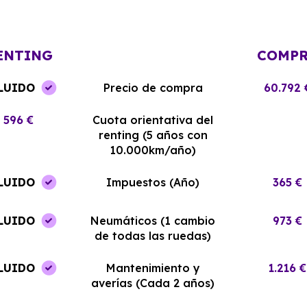
llegó en perfectas condiciones y sin
¡Estoy muy sati
complicaciones.
elección!
ENTING
COMP
LUIDO
Precio de compra
60.792 
596 €
Cuota orientativa del
renting (5 años con
10.000km/año)
LUIDO
Impuestos (Año)
365 €
LUIDO
Neumáticos (1 cambio
973 €
de todas las ruedas)
LUIDO
Mantenimiento y
1.216 €
averías (Cada 2 años)