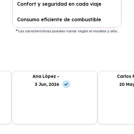
Confort y seguridad en cada viaje
Consumo eficiente de combustible
Las características pueden variar según el modelo y año.
Ana López -
Carlos 
3 Jun, 2026
20 May
La experiencia con Alhambra
Contratar el re
Renting ha sido excelente. El coche
y el equipo me