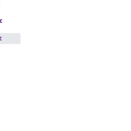
€
 €
€