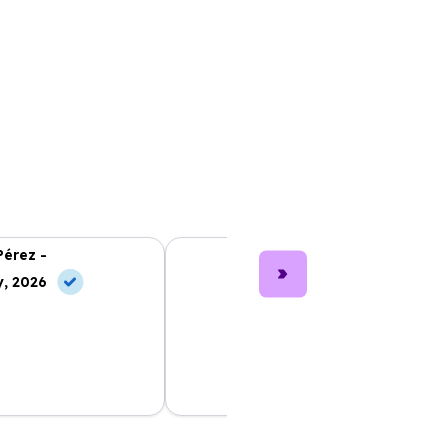
Pérez -
Lucía García -
, 2026
10 Jul, 2026
nting fue muy sencillo
Los coches son nuevos y muy bien
 ayudó en cada paso.
cuidados. Me encantó el servicio al