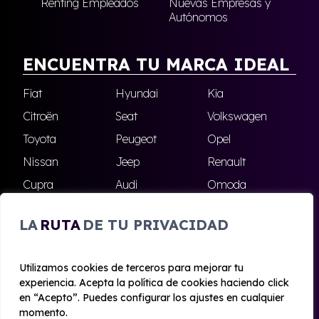
Renting Empleados
Nuevas Empresas y
Autónomos
ENCUENTRA TU MARCA IDEAL
Fiat
Hyundai
Kia
Citroën
Seat
Volkswagen
Toyota
Peugeot
Opel
Nissan
Jeep
Renault
Cupra
Audi
Omoda
BMW
Dacia
Mazda
LA
RUTA
DE TU PRIVACIDAD
Skoda
Ford
Todas las marcas
Utilizamos cookies de terceros para mejorar tu
experiencia. Acepta la política de cookies haciendo click
© 2020 - 2026 Alhambra Renting
en “Acepto”. Puedes configurar los ajustes en cualquier
Aviso legal y Privacidad
|
Política de cookies
|
Términos
momento.