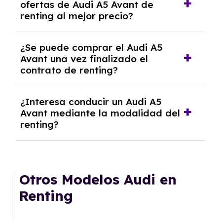
ofertas de Audi A5 Avant de
algunos casos, un informe fiscal y un pago
renting al mejor precio?
inicial.
En nuestra página web podrás encontrar las
¿Se puede comprar el Audi A5
mejores ofertas de vehículos de renting con
Avant una vez finalizado el
todos los gastos incluidos y sin pagar
contrato de renting?
entradas.
Sí, en algunos casos, al final del contrato de
¿Interesa conducir un Audi A5
renting se puede adquirir el coche. En este
Avant mediante la modalidad del
caso tendrán que analizar los años, la
renting?
cantidad de kilómetros recorridos y el coste
del mercado actual.
El renting puede ser ventajoso si prefieres una
cuota fija mensual, sin preocuparte de
mantenimiento, seguro o depreciación, y si te
Otros Modelos Audi en
gusta cambiar de coche cada pocos años.
Renting