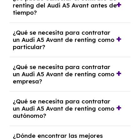
renting del Audi A5 Avant antes de
salvo en casos que lo exija el proveedor
tiempo?
debido al resultado del estudio de viabilidad
económica.
Generalmente, puedes rescindir el contrato,
¿Qué se necesita para contratar
pero puede haber penalizaciones por
un Audi A5 Avant de renting como
cancelación anticipada. Es importante revisar
particular?
las condiciones del contrato y hablar con un
experto que te asesore.
Se requiere DNI/NIE, justificante de ingresos
¿Qué se necesita para contratar
y, en algunos casos, una consulta de solvencia
un Audi A5 Avant de renting como
crediticia y un pago inicial.
empresa?
Necesitarás el CIF de la empresa,
¿Qué se necesita para contratar
documentación financiera y, en algunos
un Audi A5 Avant de renting como
casos, un informe de solvencia de la empresa
autónomo?
y un pago inicial.
Se necesita DNI/NIE, alta en el régimen de
¿Dónde encontrar las mejores
autónomos, justificante de ingresos y, en