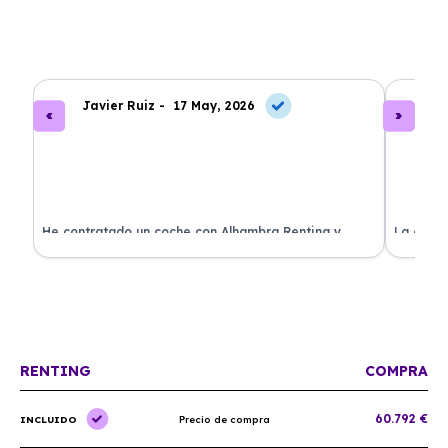
Javier Ruiz -
17 May, 2026
A
ado
He contratado un coche con Alhambra Renting y
La exper
estoy impresionado. Todo ha sido transparente y sin
excelent
sorpresas. ¡Recomendado!
sin comp
RENTING
COMPRA
60.792 €
INCLUIDO
Precio de compra