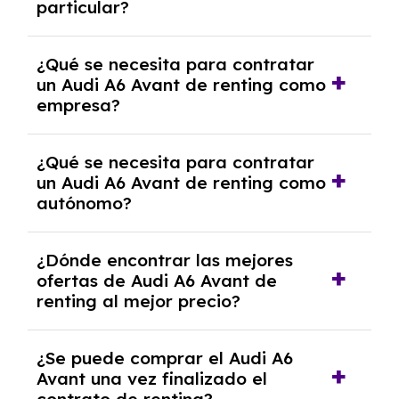
particular?
las condiciones del contrato y hablar con un
experto que te asesore.
Se requiere DNI/NIE, justificante de ingresos
¿Qué se necesita para contratar
y, en algunos casos, una consulta de solvencia
un Audi A6 Avant de renting como
crediticia y un pago inicial.
empresa?
Necesitarás el CIF de la empresa,
¿Qué se necesita para contratar
documentación financiera y, en algunos
un Audi A6 Avant de renting como
casos, un informe de solvencia de la empresa
autónomo?
y un pago inicial.
Se necesita DNI/NIE, alta en el régimen de
¿Dónde encontrar las mejores
autónomos, justificante de ingresos y, en
ofertas de Audi A6 Avant de
algunos casos, un informe fiscal y un pago
renting al mejor precio?
inicial.
En nuestra página web podrás encontrar las
¿Se puede comprar el Audi A6
mejores ofertas de vehículos de renting con
Avant una vez finalizado el
todos los gastos incluidos y sin pagar