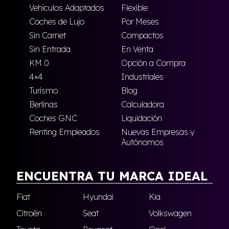
Vehículos Adaptados
Flexible
Coches de Lujo
Por Meses
Sin Carnet
Compactos
Sin Entrada
En Venta
KM 0
Opción a Compra
4×4
Industriales
Turismo
Blog
Berlinas
Calculadora
Coches GNC
Liquidación
Renting Empleados
Nuevas Empresas y
Autónomos
ENCUENTRA TU MARCA IDEAL
Fiat
Hyundai
Kia
Citroën
Seat
Volkswagen