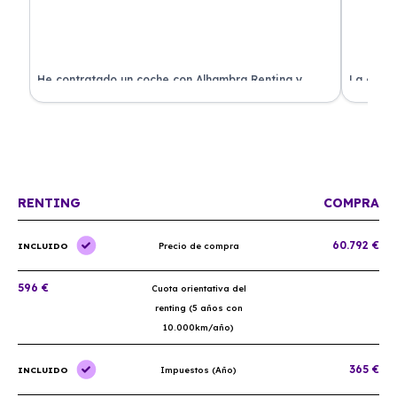
ado
He contratado un coche con Alhambra Renting y
La exper
estoy impresionado. Todo ha sido transparente y sin
excelent
sorpresas. ¡Recomendado!
sin comp
RENTING
COMPRA
60.792 €
INCLUIDO
Precio de compra
596 €
Cuota orientativa del
renting (5 años con
10.000km/año)
365 €
INCLUIDO
Impuestos (Año)