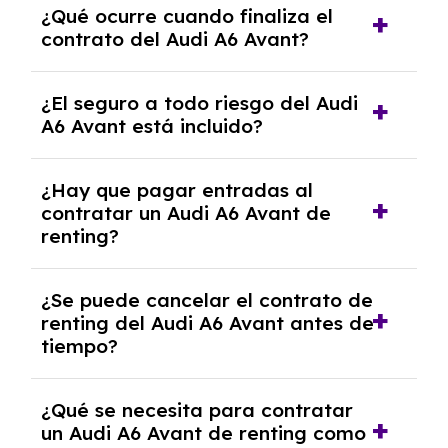
¿Qué ocurre cuando finaliza el
contrato y puede variar entre 10,000 y
contrato del Audi A6 Avant?
30,000 km anuales. Si excedes ese límite,
puede haber un cargo adicional.
Al finalizar el contrato, puedes devolver el
¿El seguro a todo riesgo del Audi
coche, renovarlo por uno nuevo o, en algunos
A6 Avant está incluido?
casos, comprarlo a un precio previamente
acordado.
Con el renting podrás disfrutar de un Audi A6
¿Hay que pagar entradas al
Avant con el seguro a todo riesgo sin
contratar un Audi A6 Avant de
franquicia incluido dentro de las cuotas
renting?
mensuales.
No, con el renting tienes la ventaja de que no
¿Se puede cancelar el contrato de
tendrás que pagar ningún tipo de entrada
renting del Audi A6 Avant antes de
salvo en casos que lo exija el proveedor
tiempo?
debido al resultado del estudio de viabilidad
económica.
Generalmente, puedes rescindir el contrato,
¿Qué se necesita para contratar
pero puede haber penalizaciones por
un Audi A6 Avant de renting como
cancelación anticipada. Es importante revisar