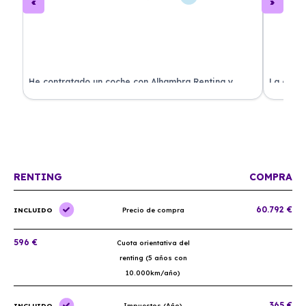
ado
He contratado un coche con Alhambra Renting y
La exper
estoy impresionado. Todo ha sido transparente y sin
excelent
sorpresas. ¡Recomendado!
sin comp
RENTING
COMPRA
60.792 €
INCLUIDO
Precio de compra
596 €
Cuota orientativa del
renting (5 años con
10.000km/año)
365 €
INCLUIDO
Impuestos (Año)