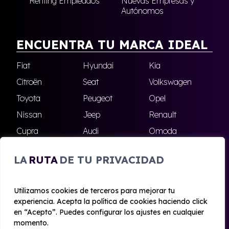
Renting Empleados
Nuevas Empresas y
Autónomos
ENCUENTRA TU MARCA IDEAL
Fiat
Hyundai
Kia
Citroën
Seat
Volkswagen
Toyota
Peugeot
Opel
Nissan
Jeep
Renault
Cupra
Audi
Omoda
BMW
Dacia
Mazda
LA
RUTA
DE TU PRIVACIDAD
Skoda
Ford
Todas las marcas
Utilizamos cookies de terceros para mejorar tu
experiencia. Acepta la política de cookies haciendo click
© 2020 - 2026 Alhambra Renting
en “Acepto”. Puedes configurar los ajustes en cualquier
Aviso legal y Privacidad
|
Política de cookies
|
Términos
momento.