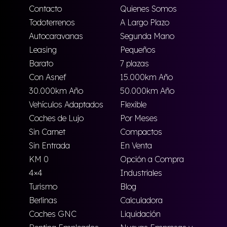
Contacto
Quienes Somos
Todoterrenos
A Largo Plazo
Autocaravanas
Segunda Mano
Leasing
Pequeños
Barato
7 plazas
Con Asnef
15.000km Año
30.000km Año
50.000km Año
Vehículos Adaptados
Flexible
Coches de Lujo
Por Meses
Sin Carnet
Compactos
Sin Entrada
En Venta
KM 0
Opción a Compra
4×4
Industriales
Turismo
Blog
Berlinas
Calculadora
Coches GNC
Liquidación