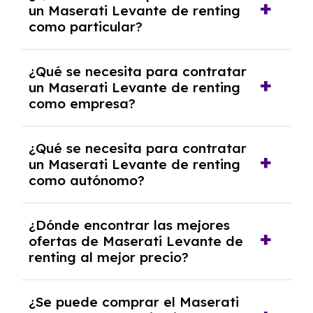
un Maserati Levante de renting
cancelación anticipada. Es importante revisar
como particular?
las condiciones del contrato y hablar con un
experto que te asesore.
Se requiere DNI/NIE, justificante de ingresos
¿Qué se necesita para contratar
y, en algunos casos, una consulta de solvencia
un Maserati Levante de renting
crediticia y un pago inicial.
como empresa?
Necesitarás el CIF de la empresa,
¿Qué se necesita para contratar
documentación financiera y, en algunos
un Maserati Levante de renting
casos, un informe de solvencia de la empresa
como autónomo?
y un pago inicial.
Se necesita DNI/NIE, alta en el régimen de
¿Dónde encontrar las mejores
autónomos, justificante de ingresos y, en
ofertas de Maserati Levante de
algunos casos, un informe fiscal y un pago
renting al mejor precio?
inicial.
En nuestra página web podrás encontrar las
¿Se puede comprar el Maserati
mejores ofertas de vehículos de renting con