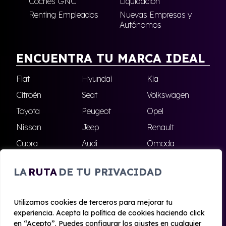
Coches GNC
Liquidación
Renting Empleados
Nuevas Empresas y
Autónomos
ENCUENTRA TU MARCA IDEAL
Fiat
Hyundai
Kia
Citroën
Seat
Volkswagen
Toyota
Peugeot
Opel
Nissan
Jeep
Renault
Cupra
Audi
Omoda
BMW
Dacia
Mazda
LA
RUTA
DE TU PRIVACIDAD
Skoda
Ford
Todas las marcas
Utilizamos cookies de terceros para mejorar tu
experiencia. Acepta la política de cookies haciendo click
© 2020 - 2026 Alhambra Renting
en “Acepto”. Puedes configurar los ajustes en cualquier