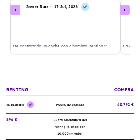
Javier Ruiz -
17 Jul, 2026
A
ado
He contratado un coche con Alhambra Renting y
La exper
estoy impresionado. Todo ha sido transparente y sin
excelent
sorpresas. ¡Recomendado!
sin comp
RENTING
COMPRA
60.792 €
INCLUIDO
Precio de compra
596 €
Cuota orientativa del
renting (5 años con
10.000km/año)