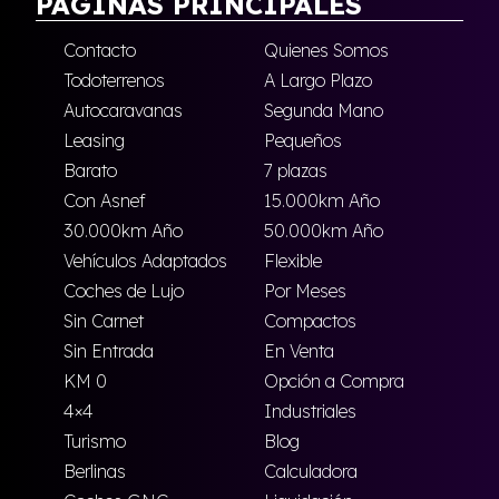
PÁGINAS PRINCIPALES
Contacto
Quienes Somos
Todoterrenos
A Largo Plazo
Autocaravanas
Segunda Mano
Leasing
Pequeños
Barato
7 plazas
Con Asnef
15.000km Año
30.000km Año
50.000km Año
Vehículos Adaptados
Flexible
Coches de Lujo
Por Meses
Sin Carnet
Compactos
Sin Entrada
En Venta
KM 0
Opción a Compra
4×4
Industriales
Turismo
Blog
Berlinas
Calculadora