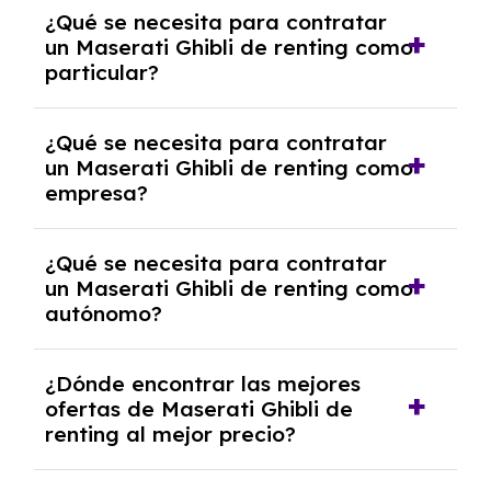
Generalmente, puedes rescindir el contrato,
¿Qué se necesita para contratar
pero puede haber penalizaciones por
un Maserati Ghibli de renting como
cancelación anticipada. Es importante revisar
particular?
las condiciones del contrato y hablar con un
experto que te asesore.
Se requiere DNI/NIE, justificante de ingresos
¿Qué se necesita para contratar
y, en algunos casos, una consulta de solvencia
un Maserati Ghibli de renting como
crediticia y un pago inicial.
empresa?
Necesitarás el CIF de la empresa,
¿Qué se necesita para contratar
documentación financiera y, en algunos
un Maserati Ghibli de renting como
casos, un informe de solvencia de la empresa
autónomo?
y un pago inicial.
Se necesita DNI/NIE, alta en el régimen de
¿Dónde encontrar las mejores
autónomos, justificante de ingresos y, en
ofertas de Maserati Ghibli de
algunos casos, un informe fiscal y un pago
renting al mejor precio?
inicial.
En nuestra página web podrás encontrar las