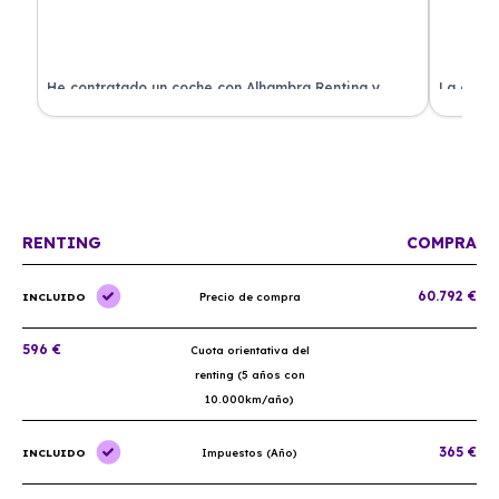
ado
He contratado un coche con Alhambra Renting y
La exper
estoy impresionado. Todo ha sido transparente y sin
excelent
sorpresas. ¡Recomendado!
sin comp
RENTING
COMPRA
60.792 €
INCLUIDO
Precio de compra
596 €
Cuota orientativa del
renting (5 años con
10.000km/año)
365 €
INCLUIDO
Impuestos (Año)