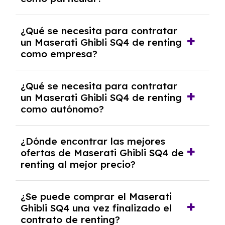
las condiciones del contrato y hablar con un
experto que te asesore.
Se requiere DNI/NIE, justificante de ingresos
¿Qué se necesita para contratar
y, en algunos casos, una consulta de solvencia
un Maserati Ghibli SQ4 de renting
crediticia y un pago inicial.
como empresa?
Necesitarás el CIF de la empresa,
¿Qué se necesita para contratar
documentación financiera y, en algunos
un Maserati Ghibli SQ4 de renting
casos, un informe de solvencia de la empresa
como autónomo?
y un pago inicial.
Se necesita DNI/NIE, alta en el régimen de
¿Dónde encontrar las mejores
autónomos, justificante de ingresos y, en
ofertas de Maserati Ghibli SQ4 de
algunos casos, un informe fiscal y un pago
renting al mejor precio?
inicial.
En nuestra página web podrás encontrar las
¿Se puede comprar el Maserati
mejores ofertas de vehículos de renting con
Ghibli SQ4 una vez finalizado el
todos los gastos incluidos y sin pagar
contrato de renting?
entradas.