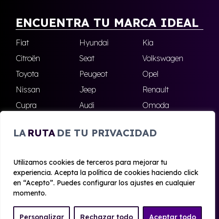
ENCUENTRA TU MARCA IDEAL
Fiat
Hyundai
Kia
Citroën
Seat
Volkswagen
Toyota
Peugeot
Opel
Nissan
Jeep
Renault
Cupra
Audi
Omoda
BMW
Dacia
Mazda
LA
RUTA
DE TU PRIVACIDAD
Skoda
Ford
Todas las marcas
Utilizamos cookies de terceros para mejorar tu
experiencia. Acepta la política de cookies haciendo click
© 2020 - 2026 Alhambra Renting
en “Acepto”. Puedes configurar los ajustes en cualquier
Aviso legal y Privacidad
|
Política de cookies
|
Términos
momento.
Personalizar
Rechazar todo
Aceptar todo