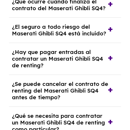
¿Qué ocurre cuando finaliza el
contrato y puede variar entre 10,000 y
contrato del Maserati Ghibli SQ4?
30,000 km anuales. Si excedes ese límite,
puede haber un cargo adicional.
Al finalizar el contrato, puedes devolver el
¿El seguro a todo riesgo del
coche, renovarlo por uno nuevo o, en algunos
Maserati Ghibli SQ4 está incluido?
casos, comprarlo a un precio previamente
acordado.
Con el renting podrás disfrutar de un
¿Hay que pagar entradas al
Maserati Ghibli SQ4 con el seguro a todo
contratar un Maserati Ghibli SQ4
riesgo sin franquicia incluido dentro de las
de renting?
cuotas mensuales.
No, con el renting tienes la ventaja de que no
¿Se puede cancelar el contrato de
tendrás que pagar ningún tipo de entrada
renting del Maserati Ghibli SQ4
salvo en casos que lo exija el proveedor
antes de tiempo?
debido al resultado del estudio de viabilidad
económica.
Generalmente, puedes rescindir el contrato,
¿Qué se necesita para contratar
pero puede haber penalizaciones por
un Maserati Ghibli SQ4 de renting
cancelación anticipada. Es importante revisar
como particular?