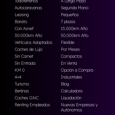
Todoterrenos
A Largo Plazo
Autocaravanas
Segunda Mano
Leasing
Pequeños
Barato
7 plazas
Con Asnef
15.000km Año
30.000km Año
50.000km Año
Vehículos Adaptados
Flexible
Coches de Lujo
Por Meses
Sin Carnet
Compactos
Sin Entrada
En Venta
KM 0
Opción a Compra
4×4
Industriales
Turismo
Blog
Berlinas
Calculadora
Coches GNC
Liquidación
Renting Empleados
Nuevas Empresas y
Autónomos