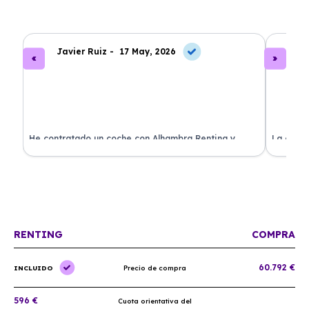
Javier Ruiz -
17 May, 2026
A
ado
He contratado un coche con Alhambra Renting y
La exper
estoy impresionado. Todo ha sido transparente y sin
excelent
sorpresas. ¡Recomendado!
sin comp
RENTING
COMPRA
60.792 €
INCLUIDO
Precio de compra
596 €
Cuota orientativa del