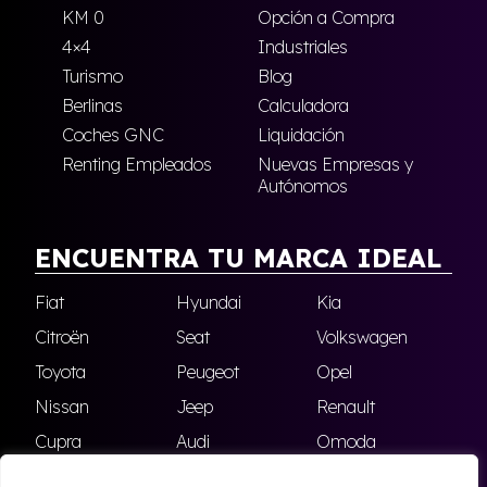
KM 0
Opción a Compra
4×4
Industriales
Turismo
Blog
Berlinas
Calculadora
Coches GNC
Liquidación
Renting Empleados
Nuevas Empresas y
Autónomos
ENCUENTRA TU MARCA IDEAL
Fiat
Hyundai
Kia
Citroën
Seat
Volkswagen
Toyota
Peugeot
Opel
Nissan
Jeep
Renault
Cupra
Audi
Omoda
BMW
Dacia
Mazda