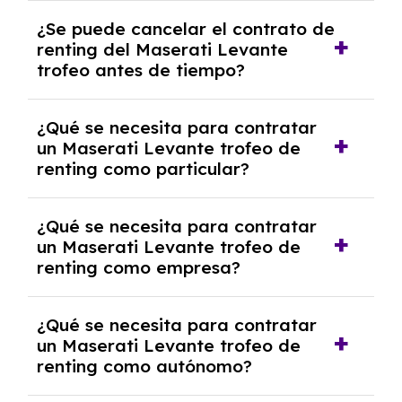
No, con el renting tienes la ventaja de que no
¿Se puede cancelar el contrato de
tendrás que pagar ningún tipo de entrada
renting del Maserati Levante
salvo en casos que lo exija el proveedor
trofeo antes de tiempo?
debido al resultado del estudio de viabilidad
económica.
Generalmente, puedes rescindir el contrato,
¿Qué se necesita para contratar
pero puede haber penalizaciones por
un Maserati Levante trofeo de
cancelación anticipada. Es importante revisar
renting como particular?
las condiciones del contrato y hablar con un
experto que te asesore.
Se requiere DNI/NIE, justificante de ingresos
¿Qué se necesita para contratar
y, en algunos casos, una consulta de solvencia
un Maserati Levante trofeo de
crediticia y un pago inicial.
renting como empresa?
Necesitarás el CIF de la empresa,
¿Qué se necesita para contratar
documentación financiera y, en algunos
un Maserati Levante trofeo de
casos, un informe de solvencia de la empresa
renting como autónomo?
y un pago inicial.