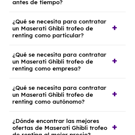
antes de tiempo?
debido al resultado del estudio de viabilidad
económica.
Generalmente, puedes rescindir el contrato,
¿Qué se necesita para contratar
pero puede haber penalizaciones por
un Maserati Ghibli trofeo de
cancelación anticipada. Es importante revisar
renting como particular?
las condiciones del contrato y hablar con un
experto que te asesore.
Se requiere DNI/NIE, justificante de ingresos
¿Qué se necesita para contratar
y, en algunos casos, una consulta de solvencia
un Maserati Ghibli trofeo de
crediticia y un pago inicial.
renting como empresa?
Necesitarás el CIF de la empresa,
¿Qué se necesita para contratar
documentación financiera y, en algunos
un Maserati Ghibli trofeo de
casos, un informe de solvencia de la empresa
renting como autónomo?
y un pago inicial.
Se necesita DNI/NIE, alta en el régimen de
¿Dónde encontrar las mejores
autónomos, justificante de ingresos y, en
ofertas de Maserati Ghibli trofeo
algunos casos, un informe fiscal y un pago
de renting al mejor precio?