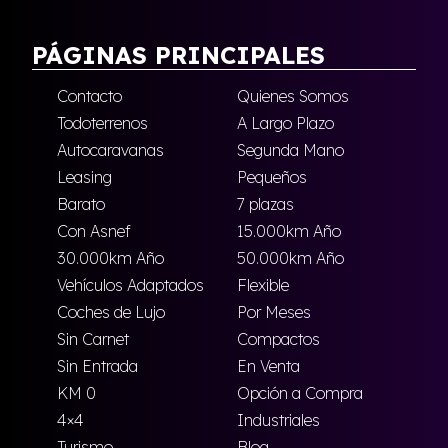
PÁGINAS PRINCIPALES
Contacto
Quienes Somos
Todoterrenos
A Largo Plazo
Autocaravanas
Segunda Mano
Leasing
Pequeños
Barato
7 plazas
Con Asnef
15.000km Año
30.000km Año
50.000km Año
Vehículos Adaptados
Flexible
Coches de Lujo
Por Meses
Sin Carnet
Compactos
Sin Entrada
En Venta
KM 0
Opción a Compra
4×4
Industriales
Turismo
Blog