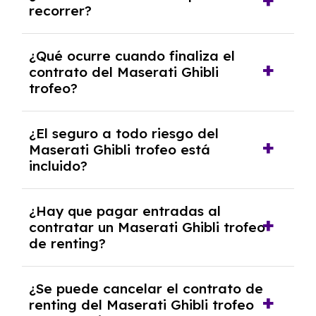
recorrer?
años.
El número de kilómetros está limitado por el
¿Qué ocurre cuando finaliza el
contrato y puede variar entre 10,000 y
contrato del Maserati Ghibli
30,000 km anuales. Si excedes ese límite,
trofeo?
puede haber un cargo adicional.
Al finalizar el contrato, puedes devolver el
¿El seguro a todo riesgo del
coche, renovarlo por uno nuevo o, en algunos
Maserati Ghibli trofeo está
casos, comprarlo a un precio previamente
incluido?
acordado.
Con el renting podrás disfrutar de un
¿Hay que pagar entradas al
Maserati Ghibli trofeo con el seguro a todo
contratar un Maserati Ghibli trofeo
riesgo sin franquicia incluido dentro de las
de renting?
cuotas mensuales.
No, con el renting tienes la ventaja de que no
¿Se puede cancelar el contrato de
tendrás que pagar ningún tipo de entrada
renting del Maserati Ghibli trofeo
salvo en casos que lo exija el proveedor