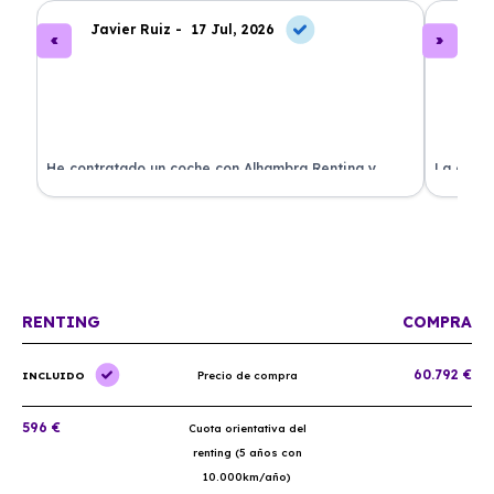
Javier Ruiz -
17 Jul, 2026
A
ado
He contratado un coche con Alhambra Renting y
La exper
estoy impresionado. Todo ha sido transparente y sin
excelent
sorpresas. ¡Recomendado!
sin comp
RENTING
COMPRA
60.792 €
INCLUIDO
Precio de compra
596 €
Cuota orientativa del
renting (5 años con
10.000km/año)