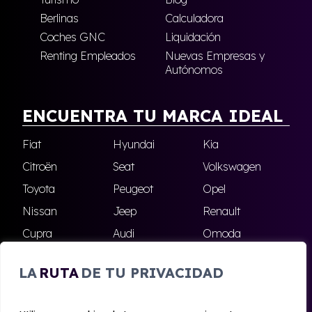
Berlinas
Calculadora
Coches GNC
Liquidación
Renting Empleados
Nuevas Empresas y
Autónomos
ENCUENTRA TU MARCA IDEAL
Fiat
Hyundai
Kia
Citroën
Seat
Volkswagen
Toyota
Peugeot
Opel
Nissan
Jeep
Renault
Cupra
Audi
Omoda
BMW
Dacia
Mazda
LA
RUTA
DE TU PRIVACIDAD
Skoda
Ford
Todas las marcas