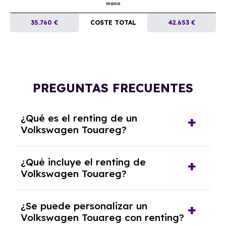
mano
35.760 €
COSTE TOTAL
42.653 €
PREGUNTAS FRECUENTES
¿Qué es el renting de un
Volkswagen Touareg?
El renting de un Volkswagen Touareg es un
¿Qué incluye el renting de
contrato de alquiler a largo plazo en el que
Volkswagen Touareg?
pagas una cuota mensual fija por el uso del
coche durante un periodo determinado,
El renting incluye el uso y disfrute del coche,
generalmente entre 2 y 5 años.
¿Se puede personalizar un
seguro a todo riesgo, mantenimiento,
Volkswagen Touareg con renting?
reparaciones, impuestos, asistencia en