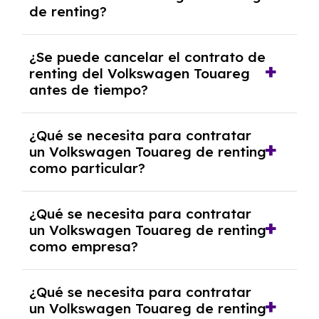
de renting?
cuotas mensuales.
No, con el renting tienes la ventaja de que no
¿Se puede cancelar el contrato de
tendrás que pagar ningún tipo de entrada
renting del Volkswagen Touareg
salvo en casos que lo exija el proveedor
antes de tiempo?
debido al resultado del estudio de viabilidad
económica.
Generalmente, puedes rescindir el contrato,
¿Qué se necesita para contratar
pero puede haber penalizaciones por
un Volkswagen Touareg de renting
cancelación anticipada. Es importante revisar
como particular?
las condiciones del contrato y hablar con un
experto que te asesore.
Se requiere DNI/NIE, justificante de ingresos
¿Qué se necesita para contratar
y, en algunos casos, una consulta de solvencia
un Volkswagen Touareg de renting
crediticia y un pago inicial.
como empresa?
Necesitarás el CIF de la empresa,
¿Qué se necesita para contratar
documentación financiera y, en algunos
un Volkswagen Touareg de renting
casos, un informe de solvencia de la empresa