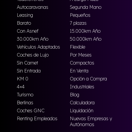
Autocaravanas
Segunda Mano
Leasing
Pequeños
Barato
7 plazas
Con Asnef
15.000km Año
30.000km Año
50.000km Año
Vehículos Adaptados
Flexible
Coches de Lujo
Por Meses
Sin Carnet
Compactos
Sin Entrada
En Venta
KM 0
Opción a Compra
4×4
Industriales
Turismo
Blog
Berlinas
Calculadora
Coches GNC
Liquidación
Renting Empleados
Nuevas Empresas y
Autónomos