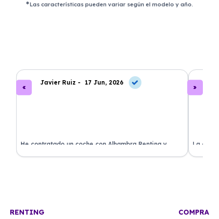
Las características pueden variar según el modelo y año.
Javier Ruiz -
17 Jun, 2026
A
ado
He contratado un coche con Alhambra Renting y
La exper
estoy impresionado. Todo ha sido transparente y sin
excelent
sorpresas. ¡Recomendado!
sin comp
RENTING
COMPRA