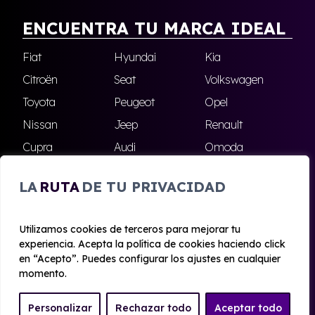
ENCUENTRA TU MARCA IDEAL
Fiat
Hyundai
Kia
Citroën
Seat
Volkswagen
Toyota
Peugeot
Opel
Nissan
Jeep
Renault
Cupra
Audi
Omoda
BMW
Dacia
Mazda
LA
RUTA
DE TU PRIVACIDAD
Skoda
Ford
Todas las marcas
Utilizamos cookies de terceros para mejorar tu
experiencia. Acepta la política de cookies haciendo click
© 2020 - 2026 Alhambra Renting
en “Acepto”. Puedes configurar los ajustes en cualquier
Aviso legal y Privacidad
|
Política de cookies
|
Términos
momento.
Personalizar
Rechazar todo
Aceptar todo