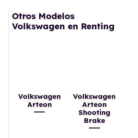
cuota fija mensual, sin preocuparte de
mantenimiento, seguro o depreciación, y si te
Otros Modelos
gusta cambiar de coche cada pocos años.
Volkswagen en Renting
Volkswagen
Volkswagen
Arteon
Arteon
Shooting
Brake