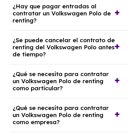
Con el renting podrás disfrutar de un
¿Hay que pagar entradas al
Volkswagen Polo con el seguro a todo riesgo
contratar un Volkswagen Polo de
sin franquicia incluido dentro de las cuotas
renting?
mensuales.
No, con el renting tienes la ventaja de que no
¿Se puede cancelar el contrato de
tendrás que pagar ningún tipo de entrada
renting del Volkswagen Polo antes
salvo en casos que lo exija el proveedor
de tiempo?
debido al resultado del estudio de viabilidad
económica.
Generalmente, puedes rescindir el contrato,
¿Qué se necesita para contratar
pero puede haber penalizaciones por
un Volkswagen Polo de renting
cancelación anticipada. Es importante revisar
como particular?
las condiciones del contrato y hablar con un
experto que te asesore.
Se requiere DNI/NIE, justificante de ingresos
¿Qué se necesita para contratar
y, en algunos casos, una consulta de solvencia
un Volkswagen Polo de renting
crediticia y un pago inicial.
como empresa?
Necesitarás el CIF de la empresa,