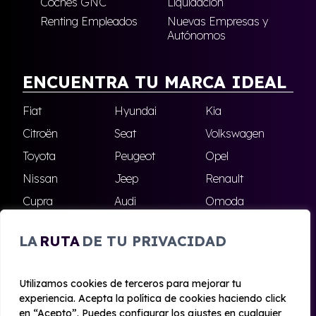
Coches GNC
Liquidación
Renting Empleados
Nuevas Empresas y
Autónomos
ENCUENTRA TU MARCA IDEAL
Fiat
Hyundai
Kia
Citroën
Seat
Volkswagen
Toyota
Peugeot
Opel
Nissan
Jeep
Renault
Cupra
Audi
Omoda
BMW
Dacia
Mazda
LA
RUTA
DE TU PRIVACIDAD
Skoda
Ford
Todas las marcas
Utilizamos cookies de terceros para mejorar tu
experiencia. Acepta la política de cookies haciendo click
© 2020 - 2026 Alhambra Renting
en “Acepto”. Puedes configurar los ajustes en cualquier