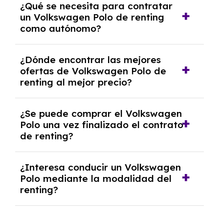
¿Qué se necesita para contratar
documentación financiera y, en algunos
un Volkswagen Polo de renting
casos, un informe de solvencia de la empresa
como autónomo?
y un pago inicial.
Se necesita DNI/NIE, alta en el régimen de
¿Dónde encontrar las mejores
autónomos, justificante de ingresos y, en
ofertas de Volkswagen Polo de
algunos casos, un informe fiscal y un pago
renting al mejor precio?
inicial.
En nuestra página web podrás encontrar las
¿Se puede comprar el Volkswagen
mejores ofertas de vehículos de renting con
Polo una vez finalizado el contrato
todos los gastos incluidos y sin pagar
de renting?
entradas.
Sí, en algunos casos, al final del contrato de
¿Interesa conducir un Volkswagen
renting se puede adquirir el coche. En este
Polo mediante la modalidad del
caso tendrán que analizar los años, la
renting?
cantidad de kilómetros recorridos y el coste
del mercado actual.
El renting puede ser ventajoso si prefieres una