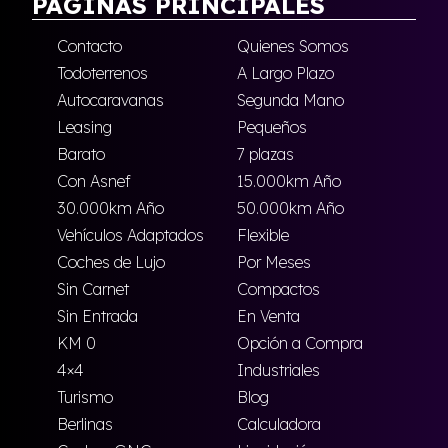
PÁGINAS PRINCIPALES
Contacto
Quienes Somos
Todoterrenos
A Largo Plazo
Autocaravanas
Segunda Mano
Leasing
Pequeños
Barato
7 plazas
Con Asnef
15.000km Año
30.000km Año
50.000km Año
Vehículos Adaptados
Flexible
Coches de Lujo
Por Meses
Sin Carnet
Compactos
Sin Entrada
En Venta
KM 0
Opción a Compra
4×4
Industriales
Turismo
Blog
Berlinas
Calculadora