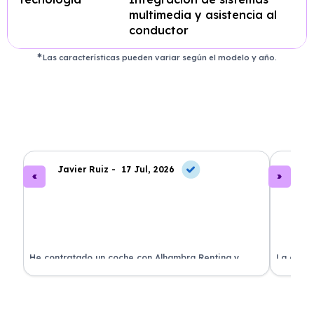
multimedia y asistencia al
conductor
Las características pueden variar según el modelo y año.
Javier Ruiz -
17 Jul, 2026
A
ado
He contratado un coche con Alhambra Renting y
La exper
estoy impresionado. Todo ha sido transparente y sin
excelent
sorpresas. ¡Recomendado!
sin comp