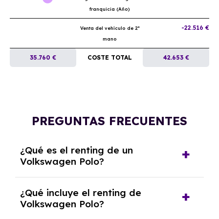
franquicia (Año)
-22.516 €
Venta del vehículo de 2ª
mano
35.760 €
COSTE TOTAL
42.653 €
PREGUNTAS FRECUENTES
¿Qué es el renting de un
Volkswagen Polo?
El renting de un Volkswagen Polo es un
¿Qué incluye el renting de
contrato de alquiler a largo plazo en el que
Volkswagen Polo?
pagas una cuota mensual fija por el uso del
coche durante un periodo determinado,