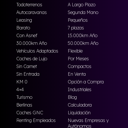
Todoterrenos
A Largo Plazo
Autocaravanas
Segunda Mano
Leasing
Pequeños
Barato
7 plazas
Con Asnef
15.000km Año
30.000km Año
50.000km Año
Vehículos Adaptados
Flexible
Coches de Lujo
Por Meses
Sin Carnet
Compactos
Sin Entrada
En Venta
KM 0
Opción a Compra
4×4
Industriales
Turismo
Blog
Berlinas
Calculadora
Coches GNC
Liquidación
Renting Empleados
Nuevas Empresas y
Autónomos