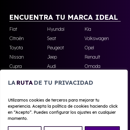
ENCUENTRA TU MARCA IDEAL
Fiat
Hyundai
Kia
Citroën
Seat
Volkswagen
Toyota
Peugeot
Opel
Nissan
Jeep
Renault
Cupra
Audi
Omoda
BMW
Dacia
Mazda
LA
RUTA
DE TU PRIVACIDAD
Skoda
Ford
Todas las marcas
Utilizamos cookies de terceros para mejorar tu
experiencia. Acepta la política de cookies haciendo click
© 2020 - 2026 Alhambra Renting
en “Acepto”. Puedes configurar los ajustes en cualquier
Aviso legal y Privacidad
|
Política de cookies
|
Términos
momento.