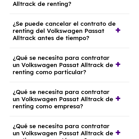
Alltrack de renting?
las cuotas mensuales.
No, con el renting tienes la ventaja de que no
¿Se puede cancelar el contrato de
tendrás que pagar ningún tipo de entrada
renting del Volkswagen Passat
salvo en casos que lo exija el proveedor
Alltrack antes de tiempo?
debido al resultado del estudio de viabilidad
económica.
Generalmente, puedes rescindir el contrato,
¿Qué se necesita para contratar
pero puede haber penalizaciones por
un Volkswagen Passat Alltrack de
cancelación anticipada. Es importante revisar
renting como particular?
las condiciones del contrato y hablar con un
experto que te asesore.
Se requiere DNI/NIE, justificante de ingresos
¿Qué se necesita para contratar
y, en algunos casos, una consulta de solvencia
un Volkswagen Passat Alltrack de
crediticia y un pago inicial.
renting como empresa?
Necesitarás el CIF de la empresa,
¿Qué se necesita para contratar
documentación financiera y, en algunos
un Volkswagen Passat Alltrack de
casos, un informe de solvencia de la empresa