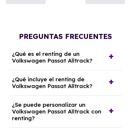
PREGUNTAS FRECUENTES
¿Qué es el renting de un
Volkswagen Passat Alltrack?
El renting de un Volkswagen Passat Alltrack es
¿Qué incluye el renting de
un contrato de alquiler a largo plazo en el que
Volkswagen Passat Alltrack?
pagas una cuota mensual fija por el uso del
coche durante un periodo determinado,
El renting incluye el uso y disfrute del coche,
generalmente entre 2 y 5 años.
¿Se puede personalizar un
seguro a todo riesgo, mantenimiento,
Volkswagen Passat Alltrack con
reparaciones, impuestos, asistencia en
renting?
carretera y gestión de la documentación.