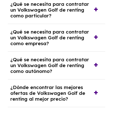
¿Qué se necesita para contratar
pero puede haber penalizaciones por
un Volkswagen Golf de renting
cancelación anticipada. Es importante revisar
como particular?
las condiciones del contrato y hablar con un
experto que te asesore.
Se requiere DNI/NIE, justificante de ingresos
¿Qué se necesita para contratar
y, en algunos casos, una consulta de solvencia
un Volkswagen Golf de renting
crediticia y un pago inicial.
como empresa?
Necesitarás el CIF de la empresa,
¿Qué se necesita para contratar
documentación financiera y, en algunos
un Volkswagen Golf de renting
casos, un informe de solvencia de la empresa
como autónomo?
y un pago inicial.
Se necesita DNI/NIE, alta en el régimen de
¿Dónde encontrar las mejores
autónomos, justificante de ingresos y, en
ofertas de Volkswagen Golf de
algunos casos, un informe fiscal y un pago
renting al mejor precio?
inicial.
En nuestra página web podrás encontrar las