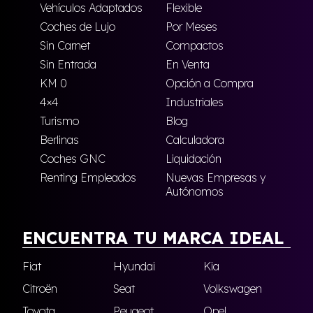
Vehículos Adaptados
Flexible
Coches de Lujo
Por Meses
Sin Carnet
Compactos
Sin Entrada
En Venta
KM 0
Opción a Compra
4×4
Industriales
Turismo
Blog
Berlinas
Calculadora
Coches GNC
Liquidación
Renting Empleados
Nuevas Empresas y
Autónomos
ENCUENTRA TU MARCA IDEAL
Fiat
Hyundai
Kia
Citroën
Seat
Volkswagen
Toyota
Peugeot
Opel