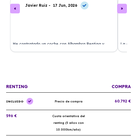
Javier Ruiz -
17 Jun, 2026
A
ado
He contratado un coche con Alhambra Renting y
La exper
estoy impresionado. Todo ha sido transparente y sin
excelent
sorpresas. ¡Recomendado!
sin comp
RENTING
COMPRA
60.792 €
INCLUIDO
Precio de compra
596 €
Cuota orientativa del
renting (5 años con
10.000km/año)