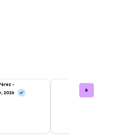
Pérez -
Lucía García -
, 2026
10 Jul, 2026
nting fue muy sencillo
Los coches son nuevos y muy bien