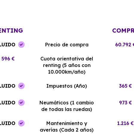
Renting ha sido excelente. El coche
y el equipo me
llegó en perfectas condiciones y sin
¡Estoy muy sati
complicaciones.
elección!
ENTING
COMP
LUIDO
Precio de compra
60.792 
596 €
Cuota orientativa del
renting (5 años con
10.000km/año)
LUIDO
Impuestos (Año)
365 €
LUIDO
Neumáticos (1 cambio
973 €
de todas las ruedas)
LUIDO
Mantenimiento y
1.216 €
averías (Cada 2 años)