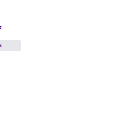
€
 €
€