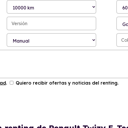
dad
.
Quiero recibir ofertas y noticias del renting.
n renting de Renault Twizy E-T