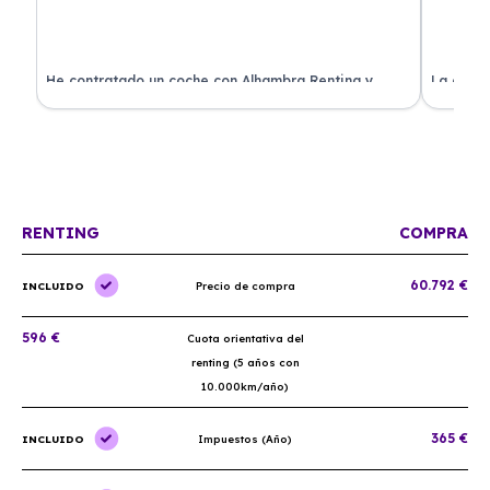
ado
He contratado un coche con Alhambra Renting y
La exper
estoy impresionado. Todo ha sido transparente y sin
excelent
sorpresas. ¡Recomendado!
sin comp
RENTING
COMPRA
60.792 €
INCLUIDO
Precio de compra
596 €
Cuota orientativa del
renting (5 años con
10.000km/año)
365 €
INCLUIDO
Impuestos (Año)