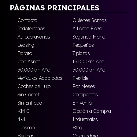
PÁGINAS PRINCIPALES
Contacto
Quienes Somos
Todoterrenos
A Largo Plazo
Autocaravanas
Segunda Mano
Leasing
Pequeños
Barato
7 plazas
Con Asnef
15.000km Año
30.000km Año
50.000km Año
Vehículos Adaptados
Flexible
Coches de Lujo
Por Meses
Sin Carnet
Compactos
Sin Entrada
En Venta
KM 0
Opción a Compra
4×4
Industriales
Turismo
Blog
Berlinas
Calculadora