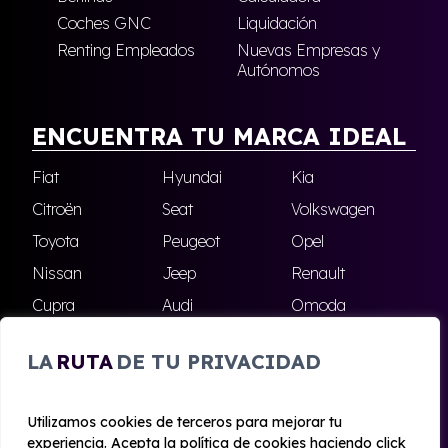
Coches GNC
Liquidación
Renting Empleados
Nuevas Empresas y
Autónomos
ENCUENTRA TU MARCA IDEAL
Fiat
Hyundai
Kia
Citroën
Seat
Volkswagen
Toyota
Peugeot
Opel
Nissan
Jeep
Renault
Cupra
Audi
Omoda
BMW
Dacia
Mazda
LA
RUTA
DE TU PRIVACIDAD
Skoda
Ford
Todas las marcas
Utilizamos cookies de terceros para mejorar tu
experiencia. Acepta la política de cookies haciendo click