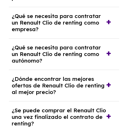
experto que te asesore.
Se requiere DNI/NIE, justificante de ingresos
¿Qué se necesita para contratar
y, en algunos casos, una consulta de solvencia
un Renault Clio de renting como
crediticia y un pago inicial.
empresa?
Necesitarás el CIF de la empresa,
¿Qué se necesita para contratar
documentación financiera y, en algunos
un Renault Clio de renting como
casos, un informe de solvencia de la empresa
autónomo?
y un pago inicial.
Se necesita DNI/NIE, alta en el régimen de
¿Dónde encontrar las mejores
autónomos, justificante de ingresos y, en
ofertas de Renault Clio de renting
algunos casos, un informe fiscal y un pago
al mejor precio?
inicial.
En nuestra página web podrás encontrar las
¿Se puede comprar el Renault Clio
mejores ofertas de vehículos de renting con
una vez finalizado el contrato de
todos los gastos incluidos y sin pagar
renting?
entradas.