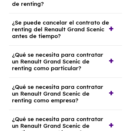
de renting?
mensuales.
No, con el renting tienes la ventaja de que no
¿Se puede cancelar el contrato de
tendrás que pagar ningún tipo de entrada
renting del Renault Grand Scenic
salvo en casos que lo exija el proveedor
antes de tiempo?
debido al resultado del estudio de viabilidad
económica.
Generalmente, puedes rescindir el contrato,
¿Qué se necesita para contratar
pero puede haber penalizaciones por
un Renault Grand Scenic de
cancelación anticipada. Es importante revisar
renting como particular?
las condiciones del contrato y hablar con un
experto que te asesore.
Se requiere DNI/NIE, justificante de ingresos
¿Qué se necesita para contratar
y, en algunos casos, una consulta de solvencia
un Renault Grand Scenic de
crediticia y un pago inicial.
renting como empresa?
Necesitarás el CIF de la empresa,
¿Qué se necesita para contratar
documentación financiera y, en algunos
un Renault Grand Scenic de
casos, un informe de solvencia de la empresa