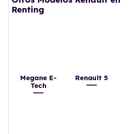
gusta cambiar de coche cada pocos años.
Renting
Megane E-
Renault 5
Tech