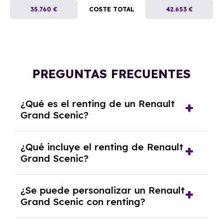
35.760 €
COSTE TOTAL
42.653 €
PREGUNTAS FRECUENTES
¿Qué es el renting de un Renault
Grand Scenic?
El renting de un Renault Grand Scenic es un
¿Qué incluye el renting de Renault
contrato de alquiler a largo plazo en el que
Grand Scenic?
pagas una cuota mensual fija por el uso del
coche durante un periodo determinado,
El renting incluye el uso y disfrute del coche,
generalmente entre 2 y 5 años.
¿Se puede personalizar un Renault
seguro a todo riesgo, mantenimiento,
Grand Scenic con renting?
reparaciones, impuestos, asistencia en
carretera y gestión de la documentación.