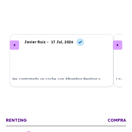
Javier Ruiz -
17 Jul, 2026
A
ado
He contratado un coche con Alhambra Renting y
La exper
estoy impresionado. Todo ha sido transparente y sin
excelent
sorpresas. ¡Recomendado!
sin comp
RENTING
COMPRA