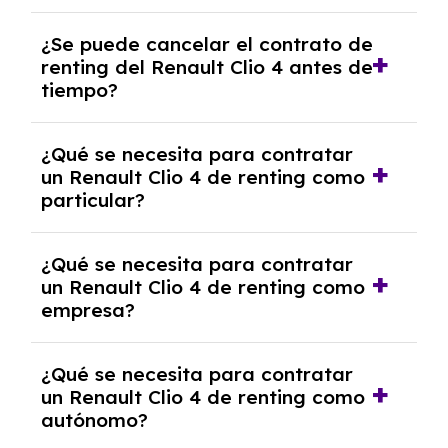
No, con el renting tienes la ventaja de que no
¿Se puede cancelar el contrato de
tendrás que pagar ningún tipo de entrada
renting del Renault Clio 4 antes de
salvo en casos que lo exija el proveedor
tiempo?
debido al resultado del estudio de viabilidad
económica.
Generalmente, puedes rescindir el contrato,
¿Qué se necesita para contratar
pero puede haber penalizaciones por
un Renault Clio 4 de renting como
cancelación anticipada. Es importante revisar
particular?
las condiciones del contrato y hablar con un
experto que te asesore.
Se requiere DNI/NIE, justificante de ingresos
¿Qué se necesita para contratar
y, en algunos casos, una consulta de solvencia
un Renault Clio 4 de renting como
crediticia y un pago inicial.
empresa?
Necesitarás el CIF de la empresa,
¿Qué se necesita para contratar
documentación financiera y, en algunos
un Renault Clio 4 de renting como
casos, un informe de solvencia de la empresa
autónomo?
y un pago inicial.