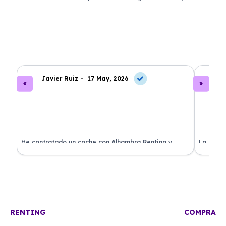
Javier Ruiz -
17 May, 2026
A
ado
He contratado un coche con Alhambra Renting y
La exper
estoy impresionado. Todo ha sido transparente y sin
excelent
sorpresas. ¡Recomendado!
sin comp
RENTING
COMPRA