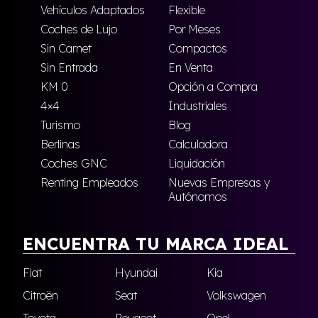
Vehículos Adaptados
Flexible
Coches de Lujo
Por Meses
Sin Carnet
Compactos
Sin Entrada
En Venta
KM 0
Opción a Compra
4×4
Industriales
Turismo
Blog
Berlinas
Calculadora
Coches GNC
Liquidación
Renting Empleados
Nuevas Empresas y
Autónomos
ENCUENTRA TU MARCA IDEAL
Fiat
Hyundai
Kia
Citroën
Seat
Volkswagen