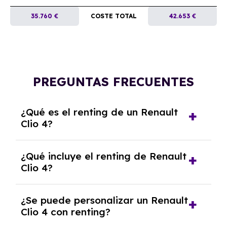
35.760 €
COSTE TOTAL
42.653 €
PREGUNTAS FRECUENTES
¿Qué es el renting de un Renault
Clio 4?
El renting de un Renault Clio 4 es un contrato
¿Qué incluye el renting de Renault
de alquiler a largo plazo en el que pagas una
Clio 4?
cuota mensual fija por el uso del coche
durante un periodo determinado,
El renting incluye el uso y disfrute del coche,
generalmente entre 2 y 5 años.
¿Se puede personalizar un Renault
seguro a todo riesgo, mantenimiento,
Clio 4 con renting?
reparaciones, impuestos, asistencia en