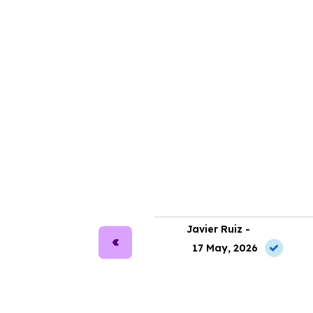
ra Martín -
Javier Ruiz -
2 Jun, 2026
17 May, 2026