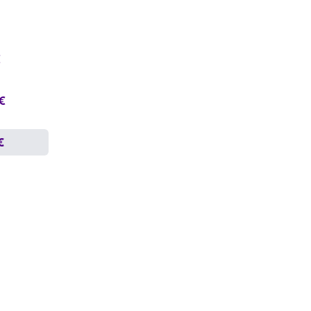
€
 €
€