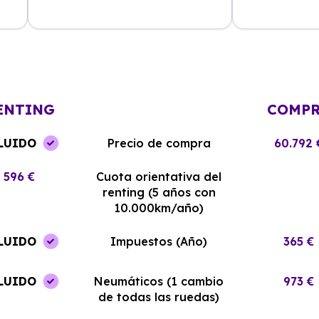
La experiencia con Alhambra
Contratar el re
Renting ha sido excelente. El coche
y el equipo me
llegó en perfectas condiciones y sin
¡Estoy muy sati
complicaciones.
elección!
ENTING
COMP
LUIDO
Precio de compra
60.792 
596 €
Cuota orientativa del
renting (5 años con
10.000km/año)
LUIDO
Impuestos (Año)
365 €
LUIDO
Neumáticos (1 cambio
973 €
de todas las ruedas)