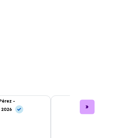
Pérez -
Lucía García -
, 2026
10 May, 2026