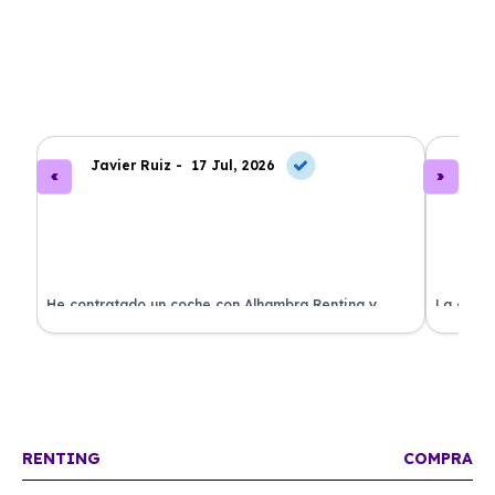
Javier Ruiz -
17 Jul, 2026
A
ado
He contratado un coche con Alhambra Renting y
La exper
estoy impresionado. Todo ha sido transparente y sin
excelent
sorpresas. ¡Recomendado!
sin comp
RENTING
COMPRA