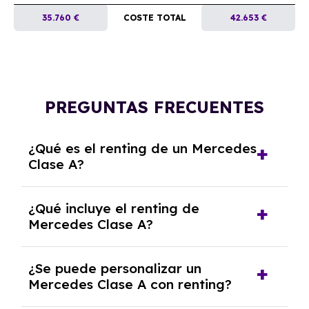
35.760 €
COSTE TOTAL
42.653 €
PREGUNTAS FRECUENTES
¿Qué es el renting de un Mercedes
Clase A?
El renting de un Mercedes Clase A es un
¿Qué incluye el renting de
contrato de alquiler a largo plazo en el que
Mercedes Clase A?
pagas una cuota mensual fija por el uso del
coche durante un periodo determinado,
El renting incluye el uso y disfrute del coche,
generalmente entre 2 y 5 años.
¿Se puede personalizar un
seguro a todo riesgo, mantenimiento,
Mercedes Clase A con renting?
reparaciones, impuestos, asistencia en
carretera y gestión de la documentación.