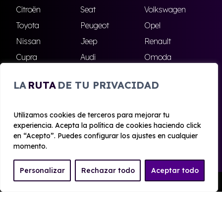
Citroën
Seat
Volkswagen
Toyota
Peugeot
Opel
Nissan
Jeep
Renault
Cupra
Audi
Omoda
BMW
Dacia
Mazda
LA
RUTA
DE TU PRIVACIDAD
Skoda
Ford
Todas las marcas
Utilizamos cookies de terceros para mejorar tu
experiencia. Acepta la política de cookies haciendo click
© 2020 - 2026 Alhambra Renting
en “Acepto”. Puedes configurar los ajustes en cualquier
Aviso legal y Privacidad
|
Política de cookies
|
Términos
momento.
Personalizar
Rechazar todo
Aceptar todo
Pedir Presupuesto