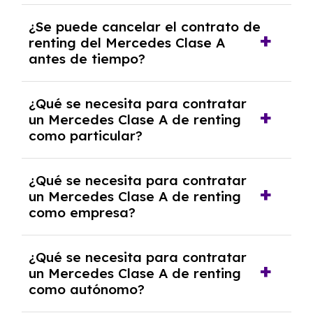
No, con el renting tienes la ventaja de que no
¿Se puede cancelar el contrato de
tendrás que pagar ningún tipo de entrada
renting del Mercedes Clase A
salvo en casos que lo exija el proveedor
antes de tiempo?
debido al resultado del estudio de viabilidad
económica.
Generalmente, puedes rescindir el contrato,
¿Qué se necesita para contratar
pero puede haber penalizaciones por
un Mercedes Clase A de renting
cancelación anticipada. Es importante revisar
como particular?
las condiciones del contrato y hablar con un
experto que te asesore.
Se requiere DNI/NIE, justificante de ingresos
¿Qué se necesita para contratar
y, en algunos casos, una consulta de solvencia
un Mercedes Clase A de renting
crediticia y un pago inicial.
como empresa?
Necesitarás el CIF de la empresa,
¿Qué se necesita para contratar
documentación financiera y, en algunos
un Mercedes Clase A de renting
casos, un informe de solvencia de la empresa
como autónomo?
y un pago inicial.