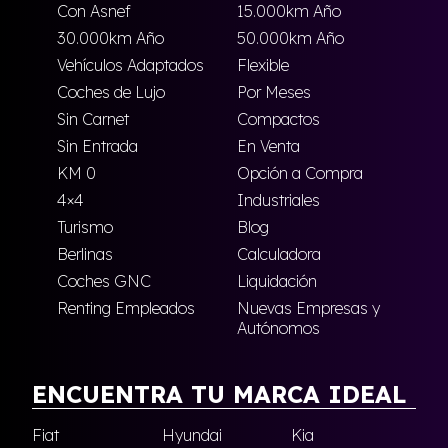
Con Asnef
15.000km Año
30.000km Año
50.000km Año
Vehículos Adaptados
Flexible
Coches de Lujo
Por Meses
Sin Carnet
Compactos
Sin Entrada
En Venta
KM 0
Opción a Compra
4×4
Industriales
Turismo
Blog
Berlinas
Calculadora
Coches GNC
Liquidación
Renting Empleados
Nuevas Empresas y
Autónomos
ENCUENTRA TU MARCA IDEAL
Fiat
Hyundai
Kia