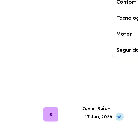
Confort
Tecnolo
Motor
Segurid
ra Martín -
Javier Ruiz -
2 May, 2026
17 Jun, 2026