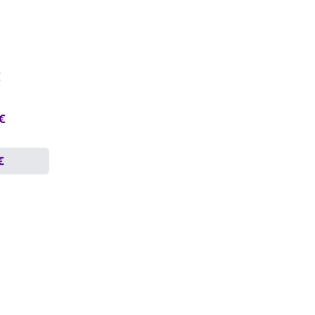
€
 €
€