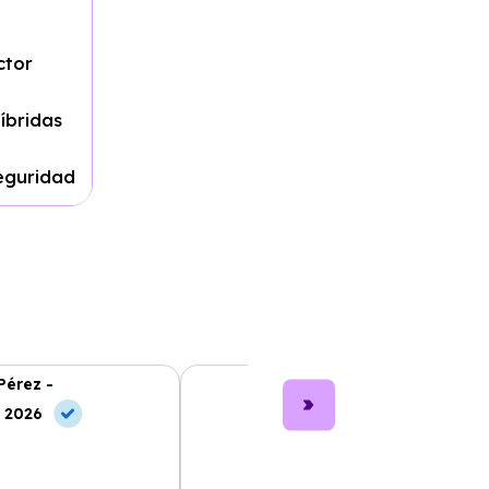
ctor
íbridas
seguridad
Pérez -
Lucía García -
, 2026
10 Jun, 2026