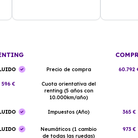
La experiencia con Alhambra
Contratar el re
Renting ha sido excelente. El coche
y el equipo me
llegó en perfectas condiciones y sin
¡Estoy muy sati
complicaciones.
elección!
ENTING
COMP
LUIDO
Precio de compra
60.792 
596 €
Cuota orientativa del
renting (5 años con
10.000km/año)
LUIDO
Impuestos (Año)
365 €
LUIDO
Neumáticos (1 cambio
973 €
de todas las ruedas)