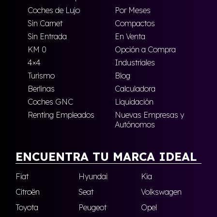
Coches de Lujo
Por Meses
Sin Carnet
Compactos
Sin Entrada
En Venta
KM 0
Opción a Compra
4×4
Industriales
Turismo
Blog
Berlinas
Calculadora
Coches GNC
Liquidación
Renting Empleados
Nuevas Empresas y
Autónomos
ENCUENTRA TU MARCA IDEAL
Fiat
Hyundai
Kia
Citroën
Seat
Volkswagen
Toyota
Peugeot
Opel