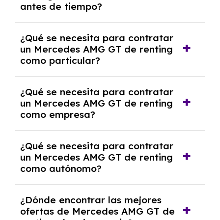
antes de tiempo?
debido al resultado del estudio de viabilidad
económica.
Generalmente, puedes rescindir el contrato,
¿Qué se necesita para contratar
pero puede haber penalizaciones por
un Mercedes AMG GT de renting
cancelación anticipada. Es importante revisar
como particular?
las condiciones del contrato y hablar con un
experto que te asesore.
Se requiere DNI/NIE, justificante de ingresos
¿Qué se necesita para contratar
y, en algunos casos, una consulta de solvencia
un Mercedes AMG GT de renting
crediticia y un pago inicial.
como empresa?
Necesitarás el CIF de la empresa,
¿Qué se necesita para contratar
documentación financiera y, en algunos
un Mercedes AMG GT de renting
casos, un informe de solvencia de la empresa
como autónomo?
y un pago inicial.
Se necesita DNI/NIE, alta en el régimen de
¿Dónde encontrar las mejores
autónomos, justificante de ingresos y, en
ofertas de Mercedes AMG GT de
algunos casos, un informe fiscal y un pago