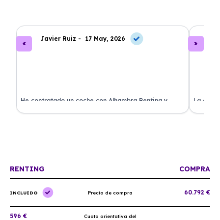
Javier Ruiz -
17 May, 2026
A
ado
He contratado un coche con Alhambra Renting y
La exper
estoy impresionado. Todo ha sido transparente y sin
excelent
sorpresas. ¡Recomendado!
sin comp
RENTING
COMPRA
60.792 €
INCLUIDO
Precio de compra
596 €
Cuota orientativa del