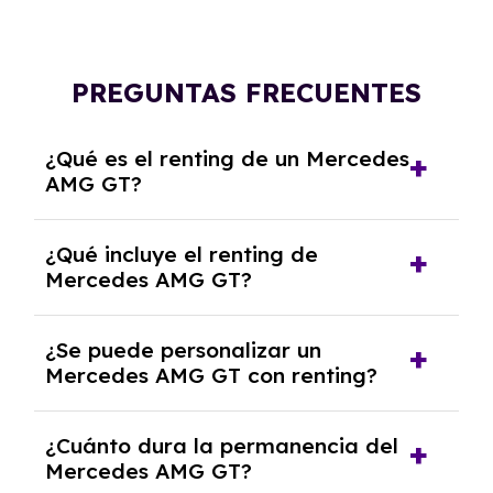
PREGUNTAS FRECUENTES
¿Qué es el renting de un Mercedes
AMG GT?
El renting de un Mercedes AMG GT es un
¿Qué incluye el renting de
contrato de alquiler a largo plazo en el que
Mercedes AMG GT?
pagas una cuota mensual fija por el uso del
coche durante un periodo determinado,
El renting incluye el uso y disfrute del coche,
generalmente entre 2 y 5 años.
¿Se puede personalizar un
seguro a todo riesgo, mantenimiento,
Mercedes AMG GT con renting?
reparaciones, impuestos, asistencia en
carretera y gestión de la documentación.
Sí, puedes personalizar el coche con ciertas
¿Cuánto dura la permanencia del
opciones y equipamiento adicional, siempre y
Mercedes AMG GT?
cuando lo pactes con la empresa de renting.