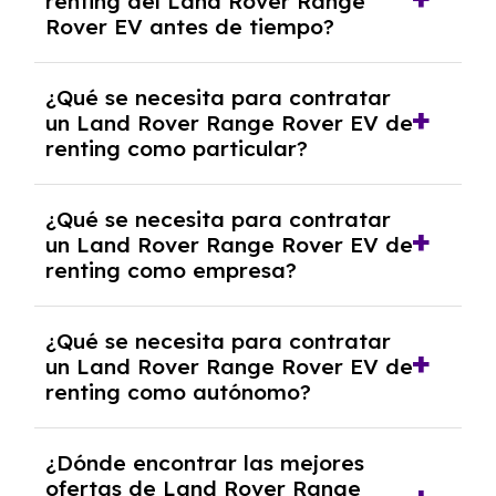
renting del Land Rover Range
salvo en casos que lo exija el proveedor
Rover EV antes de tiempo?
debido al resultado del estudio de viabilidad
económica.
Generalmente, puedes rescindir el contrato,
¿Qué se necesita para contratar
pero puede haber penalizaciones por
un Land Rover Range Rover EV de
cancelación anticipada. Es importante revisar
renting como particular?
las condiciones del contrato y hablar con un
experto que te asesore.
Se requiere DNI/NIE, justificante de ingresos
¿Qué se necesita para contratar
y, en algunos casos, una consulta de solvencia
un Land Rover Range Rover EV de
crediticia y un pago inicial.
renting como empresa?
Necesitarás el CIF de la empresa,
¿Qué se necesita para contratar
documentación financiera y, en algunos
un Land Rover Range Rover EV de
casos, un informe de solvencia de la empresa
renting como autónomo?
y un pago inicial.
Se necesita DNI/NIE, alta en el régimen de
¿Dónde encontrar las mejores
autónomos, justificante de ingresos y, en
ofertas de Land Rover Range
algunos casos, un informe fiscal y un pago