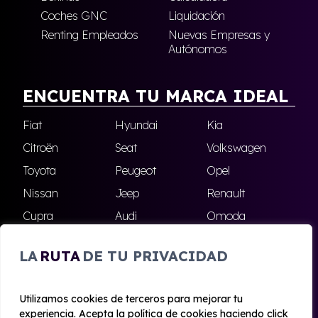
Coches GNC
Liquidación
Renting Empleados
Nuevas Empresas y
Autónomos
ENCUENTRA TU MARCA IDEAL
Fiat
Hyundai
Kia
Citroën
Seat
Volkswagen
Toyota
Peugeot
Opel
Nissan
Jeep
Renault
Cupra
Audi
Omoda
BMW
Dacia
Mazda
LA
RUTA
DE TU PRIVACIDAD
Skoda
Ford
Todas las marcas
Utilizamos cookies de terceros para mejorar tu
experiencia. Acepta la política de cookies haciendo click