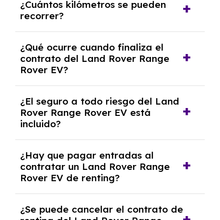
¿Cuántos kilómetros se pueden
renting, que normalmente varía entre 2 y 5
recorrer?
años.
El número de kilómetros está limitado por el
¿Qué ocurre cuando finaliza el
contrato y puede variar entre 10,000 y
contrato del Land Rover Range
30,000 km anuales. Si excedes ese límite,
Rover EV?
puede haber un cargo adicional.
Al finalizar el contrato, puedes devolver el
¿El seguro a todo riesgo del Land
coche, renovarlo por uno nuevo o, en algunos
Rover Range Rover EV está
casos, comprarlo a un precio previamente
incluido?
acordado.
Con el renting podrás disfrutar de un Land
¿Hay que pagar entradas al
Rover Range Rover EV con el seguro a todo
contratar un Land Rover Range
riesgo sin franquicia incluido dentro de las
Rover EV de renting?
cuotas mensuales.
No, con el renting tienes la ventaja de que no
¿Se puede cancelar el contrato de
tendrás que pagar ningún tipo de entrada