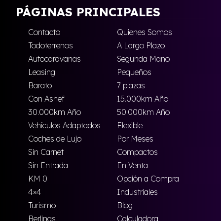
PÁGINAS PRINCIPALES
Contacto
Quienes Somos
Todoterrenos
A Largo Plazo
Autocaravanas
Segunda Mano
Leasing
Pequeños
Barato
7 plazas
Con Asnef
15.000km Año
30.000km Año
50.000km Año
Vehículos Adaptados
Flexible
Coches de Lujo
Por Meses
Sin Carnet
Compactos
Sin Entrada
En Venta
KM 0
Opción a Compra
4×4
Industriales
Turismo
Blog
Berlinas
Calculadora