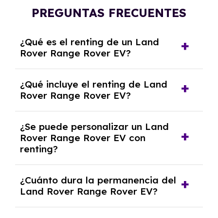
PREGUNTAS FRECUENTES
¿Qué es el renting de un Land
Rover Range Rover EV?
El renting de un Land Rover Range Rover EV
¿Qué incluye el renting de Land
es un contrato de alquiler a largo plazo en el
Rover Range Rover EV?
que pagas una cuota mensual fija por el uso
del coche durante un periodo determinado,
El renting incluye el uso y disfrute del coche,
generalmente entre 2 y 5 años.
¿Se puede personalizar un Land
seguro a todo riesgo, mantenimiento,
Rover Range Rover EV con
reparaciones, impuestos, asistencia en
renting?
carretera y gestión de la documentación.
Sí, puedes personalizar el coche con ciertas
¿Cuánto dura la permanencia del
opciones y equipamiento adicional, siempre y
Land Rover Range Rover EV?
cuando lo pactes con la empresa de renting.
Puedes elegir la duración del contrato de