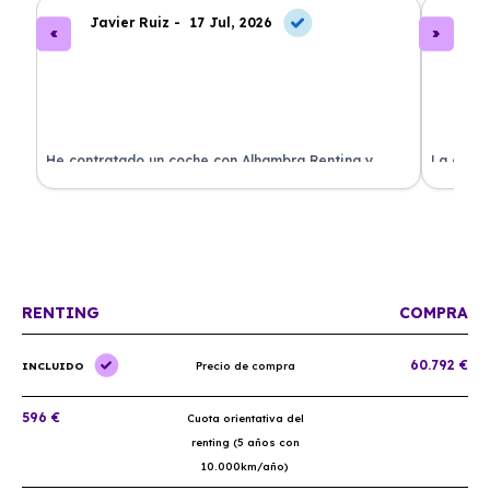
Javier Ruiz -
17 Jul, 2026
A
ado
He contratado un coche con Alhambra Renting y
La exper
estoy impresionado. Todo ha sido transparente y sin
excelent
sorpresas. ¡Recomendado!
sin comp
RENTING
COMPRA
60.792 €
INCLUIDO
Precio de compra
596 €
Cuota orientativa del
renting (5 años con
10.000km/año)