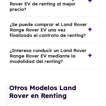
Rover EV de renting al mejor
inicial.
precio?
En nuestra página web podrás encontrar las
¿Se puede comprar el Land Rover
mejores ofertas de vehículos de renting con
Range Rover EV una vez
todos los gastos incluidos y sin pagar
finalizado el contrato de renting?
entradas.
Sí, en algunos casos, al final del contrato de
¿Interesa conducir un Land Rover
renting se puede adquirir el coche. En este
Range Rover EV mediante la
caso tendrán que analizar los años, la
modalidad del renting?
cantidad de kilómetros recorridos y el coste
del mercado actual.
El renting puede ser ventajoso si prefieres una
cuota fija mensual, sin preocuparte de
mantenimiento, seguro o depreciación, y si te
Otros Modelos Land
gusta cambiar de coche cada pocos años.
Rover en Renting